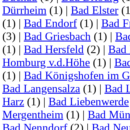
Dürrheim
(1)
|
Bad Elster
(
(1)
|
Bad Endorf
(1)
|
Bad F
(3)
|
Bad Griesbach
(1)
|
Ba
(1)
|
Bad Hersfeld
(2)
|
Bad 
Homburg v.d.Höhe
(1)
|
Ba
(1)
|
Bad Königshofen im G
Bad Langensalza
(1)
|
Bad 
Harz
(1)
|
Bad Liebenwerde
Mergentheim
(1)
|
Bad Müns
Bad Nenndorf
(2)
|
Bad Neu