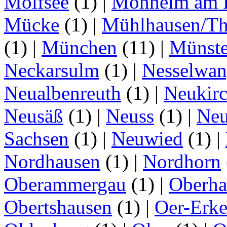
Molfsee
(1)
|
Monheim am 
Mücke
(1)
|
Mühlhausen/Th
(1)
|
München
(11)
|
Münste
Neckarsulm
(1)
|
Nesselwa
Neualbenreuth
(1)
|
Neukir
Neusäß
(1)
|
Neuss
(1)
|
Neu
Sachsen
(1)
|
Neuwied
(1)
|
Nordhausen
(1)
|
Nordhorn
Oberammergau
(1)
|
Oberha
Obertshausen
(1)
|
Oer-Erk