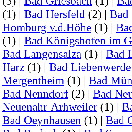
(3)
|
Bad Griesbach
(1)
|
Ba
(1)
|
Bad Hersfeld
(2)
|
Bad 
Homburg v.d.Höhe
(1)
|
Ba
(1)
|
Bad Königshofen im G
Bad Langensalza
(1)
|
Bad 
Harz
(1)
|
Bad Liebenwerde
Mergentheim
(1)
|
Bad Müns
Bad Nenndorf
(2)
|
Bad Neu
Neuenahr-Arhweiler
(1)
|
Ba
Bad Oeynhausen
(1)
|
Bad 