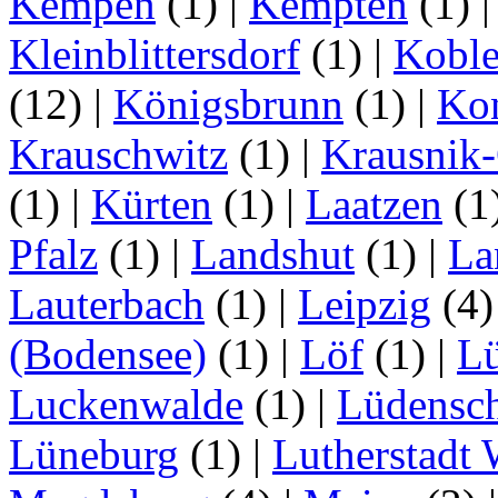
Kempen
(1)
|
Kempten
(1)
Kleinblittersdorf
(1)
|
Kobl
(12)
|
Königsbrunn
(1)
|
Ko
Krauschwitz
(1)
|
Krausnik
(1)
|
Kürten
(1)
|
Laatzen
(1
Pfalz
(1)
|
Landshut
(1)
|
La
Lauterbach
(1)
|
Leipzig
(4
(Bodensee)
(1)
|
Löf
(1)
|
L
Luckenwalde
(1)
|
Lüdensc
Lüneburg
(1)
|
Lutherstadt 