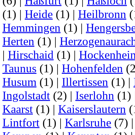
(6)
|
Haßfurt
(1)
|
Haßloch
(
(1)
|
Heide
(1)
|
Heilbronn
(
Hemmingen
(1)
|
Hengersbe
Herten
(1)
|
Herzogenaurac
|
Hirschaid
(1)
|
Hockenhei
Taunus
(1)
|
Hohenfelden
(
Husum
(1)
|
Illertissen
(1)
|
Ingolstadt
(2)
|
Iserlohn
(1)
Kaarst
(1)
|
Kaiserslautern
(
Lintfort
(1)
|
Karlsruhe
(7)