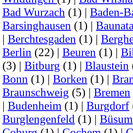
Bad Wurzach
(1)
|
Baden-B
Barsinghausen
(1)
|
Baunata
|
Berchtesgaden
(1)
|
Bergh
Berlin
(22)
|
Beuren
(1)
|
Bi
(3)
|
Bitburg
(1)
|
Blaustein
Bonn
(1)
|
Borken
(1)
|
Bran
Braunschweig
(5)
|
Bremen
|
Budenheim
(1)
|
Burgdorf
Burglengenfeld
(1)
|
Büsum
Coburg
(1)
|
Cochem
(1)
|
C