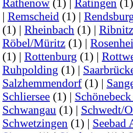
Rathenow
(1)
|
Ratingen
(1
|
Remscheid
(1)
|
Rendsbur
(1)
|
Rheinbach
(1)
|
Ribnit
Röbel/Müritz
(1)
|
Rosenhe
(1)
|
Rottenburg
(1)
|
Rottwe
Ruhpolding
(1)
|
Saarbrück
Salzhemmendorf
(1)
|
Sang
Schliersee
(1)
|
Schönebeck 
Schwangau
(1)
|
Schwedt/O
Schwetzingen
(1)
|
Seebad 