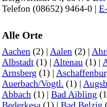
Telefon (08652) 9464-0 |
E-
Alle Orte
Aachen
(2)
|
Aalen
(2)
|
Ahr
Albstadt
(1)
|
Altenau
(1)
|
Arnsberg
(1)
|
Aschaffenbu
Auerbach/Vogtl.
(1)
|
Augsb
Abbach
(1)
|
Bad Aibling
(
Bederkesa
(1)
|
Bad Belzig