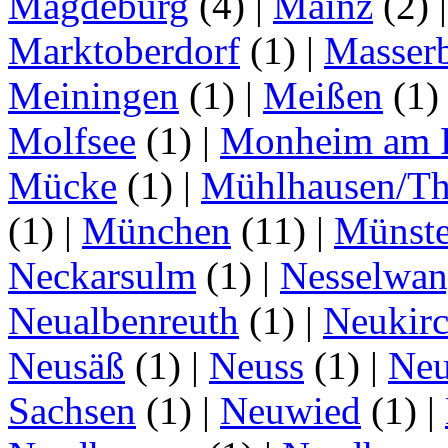
Magdeburg
(4)
|
Mainz
(2)
Marktoberdorf
(1)
|
Masser
Meiningen
(1)
|
Meißen
(1
Molfsee
(1)
|
Monheim am 
Mücke
(1)
|
Mühlhausen/Th
(1)
|
München
(11)
|
Münste
Neckarsulm
(1)
|
Nesselwa
Neualbenreuth
(1)
|
Neukir
Neusäß
(1)
|
Neuss
(1)
|
Neu
Sachsen
(1)
|
Neuwied
(1)
|