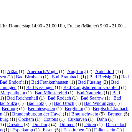
hr, Donnerstag 14.00 - 21.00 Uhr, Freitag (Männer) 9.00 - 21.00...
(1)
|
Aßlar
(1)
|
Auerbach/Vogtl.
(1)
|
Augsburg
(2)
|
Aulendorf
(1)
|
sen
(1)
|
Bad Birnbach
(1)
|
Bad Brambach
(1)
|
Bad Breisig
(1)
|
Bad
Bad Endorf
(1)
|
Bad Frankenhausen
(1)
|
Bad Füssing
(3)
|
Bad
önningen
(1)
|
Bad Kissingen
(1)
|
Bad Königshofen im Grabfeld
(1)
|
 Mergentheim
(1)
|
Bad Münstereifel
(1)
|
Bad Nauheim
(1)
|
Bad
1)
|
Bad Reichenhall
(1)
|
Bad Rodach
(1)
|
Bad Saarow
(1)
|
Bad
Bad Sulza
(1)
|
Bad Tölz
(1)
|
Bad Urach
(1)
|
Bad Wildungen
(1)
|
|
Bedburg
(1)
|
Berchtesgaden
(1)
|
Bergheim
(1)
|
Bergisch Gladbach
en
(1)
|
Brandenburg an der Havel
(1)
|
Braunschweig
(5)
|
Bremen
(5)
burg
(1)
|
Cochem
(1)
|
Cottbus
(1)
|
Cuxhaven
(1)
|
Dahn
(1)
|
1)
|
Dresden
(3)
|
Duisburg
(4)
|
Dülmen
(1)
|
Düren
(1)
|
Düsseldorf
ns
(1)
|
Espelkamp
(1)
|
Essen
(5)
|
Euskirchen
(1)
|
Falkenstein
(1)
|