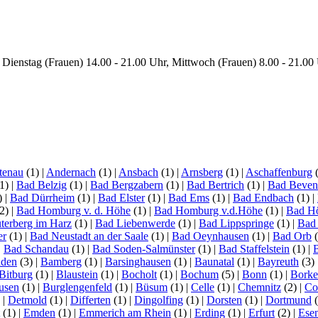
Dienstag (Frauen) 14.00 - 21.00 Uhr, Mittwoch (Frauen) 8.00 - 21.00 U
tenau
(1)
|
Andernach
(1)
|
Ansbach
(1)
|
Arnsberg
(1)
|
Aschaffenburg
1)
|
Bad Belzig
(1)
|
Bad Bergzabern
(1)
|
Bad Bertrich
(1)
|
Bad Beven
)
|
Bad Dürrheim
(1)
|
Bad Elster
(1)
|
Bad Ems
(1)
|
Bad Endbach
(1)
|
2)
|
Bad Homburg v. d. Höhe
(1)
|
Bad Homburg v.d.Höhe
(1)
|
Bad H
terberg im Harz
(1)
|
Bad Liebenwerde
(1)
|
Bad Lippspringe
(1)
|
Bad
er
(1)
|
Bad Neustadt an der Saale
(1)
|
Bad Oeynhausen
(1)
|
Bad Orb
(
|
Bad Schandau
(1)
|
Bad Soden-Salmünster
(1)
|
Bad Staffelstein
(1)
|
aden
(3)
|
Bamberg
(1)
|
Barsinghausen
(1)
|
Baunatal
(1)
|
Bayreuth
(3)
Bitburg
(1)
|
Blaustein
(1)
|
Bocholt
(1)
|
Bochum
(5)
|
Bonn
(1)
|
Bork
usen
(1)
|
Burglengenfeld
(1)
|
Büsum
(1)
|
Celle
(1)
|
Chemnitz
(2)
|
Co
)
|
Detmold
(1)
|
Differten
(1)
|
Dingolfing
(1)
|
Dorsten
(1)
|
Dortmund
(
(1)
|
Emden
(1)
|
Emmerich am Rhein
(1)
|
Erding
(1)
|
Erfurt
(2)
|
Ese