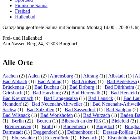
Finnische Sauna
Freibad
Hallenbad
Ganzjährig geöffnete Sauna mit Solarium: Montag 14.00 - 20.30 Uhr, 
Frei- und Hallenbad
Am Nassen Berg 24, 31303 Burgdorf
Alle Orte
Aachen
(2)
|
Aalen
(2)
|
Ahrensburg
(1)
|
Aitrang
(1)
|
Albstadt
(1)
|
Al
Bad Abbach
(1)
|
Bad Aibling
(1)
|
Bad Arolsen
(1)
|
Bad Bederkesa
(
Brückenau
(1)
|
Bad Buchau
(1)
|
Bad Driburg
(1)
|
Bad Dürkheim
(1
Griesbach
(1)
|
Bad Harzburg
(2)
|
Bad Herrenalb
(1)
|
Bad Hersfeld
(
Bad Kreuznach
(1)
|
Bad Langensalza
(1)
|
Bad Lausick
(1)
|
Bad Lau
Nenndorf
(2)
|
Bad Neuenahr-Ahrweiler
(1)
|
Bad Neuenahr-Arhweil
Sachsa
(1)
|
Bad Salzuflen
(1)
|
Bad Sassendorf
(1)
|
Bad Saulgau
(2)
Bad Wilsnack
(1)
|
Bad Wörishofen
(1)
|
Bad Wurzach
(1)
|
Baden-B
(1)
|
Berlin
(22)
|
Beuren
(1)
|
Biberach an der Riß
(1)
|
Bielefeld
(3)
|
|
Bremerhaven
(1)
|
Brühl
(1)
|
Budenheim
(1)
|
Burgdorf
(1)
|
Burgha
Darmstadt
(1)
|
Deggendorf
(1)
|
Delmenhorst
(1)
|
Dessau-Roßlau
(1
(7)
|
Eberswalde
(1)
|
Eckernförde
(1)
|
Eisenach
(1)
|
Eisenhüttenstadt