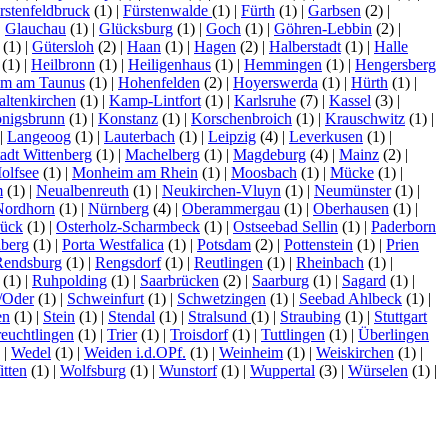
rstenfeldbruck
(1)
|
Fürstenwalde
(1)
|
Fürth
(1)
|
Garbsen
(2)
|
|
Glauchau
(1)
|
Glücksburg
(1)
|
Goch
(1)
|
Göhren-Lebbin
(2)
|
(1)
|
Gütersloh
(2)
|
Haan
(1)
|
Hagen
(2)
|
Halberstadt
(1)
|
Halle
(1)
|
Heilbronn
(1)
|
Heiligenhaus
(1)
|
Hemmingen
(1)
|
Hengersberg
im am Taunus
(1)
|
Hohenfelden
(2)
|
Hoyerswerda
(1)
|
Hürth
(1)
|
altenkirchen
(1)
|
Kamp-Lintfort
(1)
|
Karlsruhe
(7)
|
Kassel
(3)
|
nigsbrunn
(1)
|
Konstanz
(1)
|
Korschenbroich
(1)
|
Krauschwitz
(1)
|
|
Langeoog
(1)
|
Lauterbach
(1)
|
Leipzig
(4)
|
Leverkusen
(1)
|
tadt Wittenberg
(1)
|
Machelberg
(1)
|
Magdeburg
(4)
|
Mainz
(2)
|
olfsee
(1)
|
Monheim am Rhein
(1)
|
Moosbach
(1)
|
Mücke
(1)
|
m
(1)
|
Neualbenreuth
(1)
|
Neukirchen-Vluyn
(1)
|
Neumünster
(1)
|
Nordhorn
(1)
|
Nürnberg
(4)
|
Oberammergau
(1)
|
Oberhausen
(1)
|
ück
(1)
|
Osterholz-Scharmbeck
(1)
|
Ostseebad Sellin
(1)
|
Paderborn
nberg
(1)
|
Porta Westfalica
(1)
|
Potsdam
(2)
|
Pottenstein
(1)
|
Prien
Rendsburg
(1)
|
Rengsdorf
(1)
|
Reutlingen
(1)
|
Rheinbach
(1)
|
(1)
|
Ruhpolding
(1)
|
Saarbrücken
(2)
|
Saarburg
(1)
|
Sagard
(1)
|
/Oder
(1)
|
Schweinfurt
(1)
|
Schwetzingen
(1)
|
Seebad Ahlbeck
(1)
|
en
(1)
|
Stein
(1)
|
Stendal
(1)
|
Stralsund
(1)
|
Straubing
(1)
|
Stuttgart
reuchtlingen
(1)
|
Trier
(1)
|
Troisdorf
(1)
|
Tuttlingen
(1)
|
Überlingen
)
|
Wedel
(1)
|
Weiden i.d.OPf.
(1)
|
Weinheim
(1)
|
Weiskirchen
(1)
|
tten
(1)
|
Wolfsburg
(1)
|
Wunstorf
(1)
|
Wuppertal
(3)
|
Würselen
(1)
|