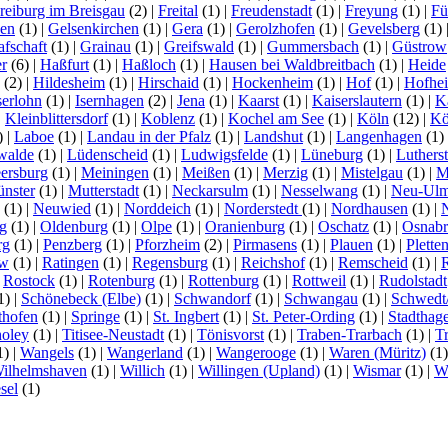
reiburg im Breisgau
(2)
|
Freital
(1)
|
Freudenstadt
(1)
|
Freyung
(1)
|
Fü
en
(1)
|
Gelsenkirchen
(1)
|
Gera
(1)
|
Gerolzhofen
(1)
|
Gevelsberg
(1)
afschaft
(1)
|
Grainau
(1)
|
Greifswald
(1)
|
Gummersbach
(1)
|
Güstrow
r
(6)
|
Haßfurt
(1)
|
Haßloch
(1)
|
Hausen bei Waldbreitbach
(1)
|
Heide
(2)
|
Hildesheim
(1)
|
Hirschaid
(1)
|
Hockenheim
(1)
|
Hof
(1)
|
Hofhe
serlohn
(1)
|
Isernhagen
(2)
|
Jena
(1)
|
Kaarst
(1)
|
Kaiserslautern
(1)
|
K
|
Kleinblittersdorf
(1)
|
Koblenz
(1)
|
Kochel am See
(1)
|
Köln
(12)
|
Kö
)
|
Laboe
(1)
|
Landau in der Pfalz
(1)
|
Landshut
(1)
|
Langenhagen
(1)
walde
(1)
|
Lüdenscheid
(1)
|
Ludwigsfelde
(1)
|
Lüneburg
(1)
|
Luthers
ersburg
(1)
|
Meiningen
(1)
|
Meißen
(1)
|
Merzig
(1)
|
Mistelgau
(1)
|
M
nster
(1)
|
Mutterstadt
(1)
|
Neckarsulm
(1)
|
Nesselwang
(1)
|
Neu-Ul
(1)
|
Neuwied
(1)
|
Norddeich
(1)
|
Norderstedt
(1)
|
Nordhausen
(1)
|
g
(1)
|
Oldenburg
(1)
|
Olpe
(1)
|
Oranienburg
(1)
|
Oschatz
(1)
|
Osnabr
rg
(1)
|
Penzberg
(1)
|
Pforzheim
(2)
|
Pirmasens
(1)
|
Plauen
(1)
|
Plette
ow
(1)
|
Ratingen
(1)
|
Regensburg
(1)
|
Reichshof
(1)
|
Remscheid
(1)
|
|
Rostock
(1)
|
Rotenburg
(1)
|
Rottenburg
(1)
|
Rottweil
(1)
|
Rudolstadt
1)
|
Schönebeck (Elbe)
(1)
|
Schwandorf
(1)
|
Schwangau
(1)
|
Schwedt
thofen
(1)
|
Springe
(1)
|
St. Ingbert
(1)
|
St. Peter-Ording
(1)
|
Stadthag
oley
(1)
|
Titisee-Neustadt
(1)
|
Tönisvorst
(1)
|
Traben-Trarbach
(1)
|
T
1)
|
Wangels
(1)
|
Wangerland
(1)
|
Wangerooge
(1)
|
Waren (Müritz)
(1
ilhelmshaven
(1)
|
Willich
(1)
|
Willingen (Upland)
(1)
|
Wismar
(1)
|
Wi
sel
(1)