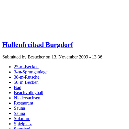
Hallenfreibad Burgdorf
Submitted by Besucher on 13. November 2009 - 13:36
25-m-Becken
3-m-Sprunganlage
38-m-Rutsche
50-m-Becken
Bad
Beachvolleyball
Niedersachsen
Restaurant
Sauna
Sauna
Solarium
Spielplatz
Sportbad