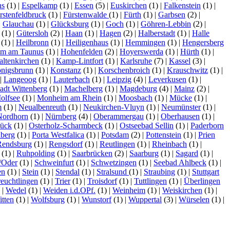
ns
(1)
|
Espelkamp
(1)
|
Essen
(5)
|
Euskirchen
(1)
|
Falkenstein
(1)
|
rstenfeldbruck
(1)
|
Fürstenwalde
(1)
|
Fürth
(1)
|
Garbsen
(2)
|
|
Glauchau
(1)
|
Glücksburg
(1)
|
Goch
(1)
|
Göhren-Lebbin
(2)
|
(1)
|
Gütersloh
(2)
|
Haan
(1)
|
Hagen
(2)
|
Halberstadt
(1)
|
Halle
(1)
|
Heilbronn
(1)
|
Heiligenhaus
(1)
|
Hemmingen
(1)
|
Hengersberg
im am Taunus
(1)
|
Hohenfelden
(2)
|
Hoyerswerda
(1)
|
Hürth
(1)
|
altenkirchen
(1)
|
Kamp-Lintfort
(1)
|
Karlsruhe
(7)
|
Kassel
(3)
|
nigsbrunn
(1)
|
Konstanz
(1)
|
Korschenbroich
(1)
|
Krauschwitz
(1)
|
|
Langeoog
(1)
|
Lauterbach
(1)
|
Leipzig
(4)
|
Leverkusen
(1)
|
tadt Wittenberg
(1)
|
Machelberg
(1)
|
Magdeburg
(4)
|
Mainz
(2)
|
olfsee
(1)
|
Monheim am Rhein
(1)
|
Moosbach
(1)
|
Mücke
(1)
|
m
(1)
|
Neualbenreuth
(1)
|
Neukirchen-Vluyn
(1)
|
Neumünster
(1)
|
Nordhorn
(1)
|
Nürnberg
(4)
|
Oberammergau
(1)
|
Oberhausen
(1)
|
ück
(1)
|
Osterholz-Scharmbeck
(1)
|
Ostseebad Sellin
(1)
|
Paderborn
nberg
(1)
|
Porta Westfalica
(1)
|
Potsdam
(2)
|
Pottenstein
(1)
|
Prien
Rendsburg
(1)
|
Rengsdorf
(1)
|
Reutlingen
(1)
|
Rheinbach
(1)
|
(1)
|
Ruhpolding
(1)
|
Saarbrücken
(2)
|
Saarburg
(1)
|
Sagard
(1)
|
/Oder
(1)
|
Schweinfurt
(1)
|
Schwetzingen
(1)
|
Seebad Ahlbeck
(1)
|
en
(1)
|
Stein
(1)
|
Stendal
(1)
|
Stralsund
(1)
|
Straubing
(1)
|
Stuttgart
reuchtlingen
(1)
|
Trier
(1)
|
Troisdorf
(1)
|
Tuttlingen
(1)
|
Überlingen
)
|
Wedel
(1)
|
Weiden i.d.OPf.
(1)
|
Weinheim
(1)
|
Weiskirchen
(1)
|
tten
(1)
|
Wolfsburg
(1)
|
Wunstorf
(1)
|
Wuppertal
(3)
|
Würselen
(1)
|