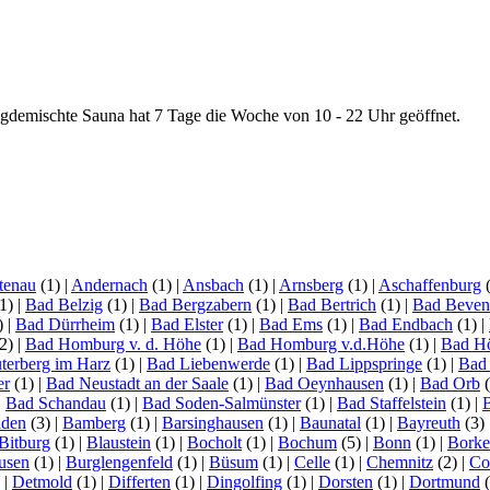
 gdemischte Sauna hat 7 Tage die Woche von 10 - 22 Uhr geöffnet.
tenau
(1)
|
Andernach
(1)
|
Ansbach
(1)
|
Arnsberg
(1)
|
Aschaffenburg
1)
|
Bad Belzig
(1)
|
Bad Bergzabern
(1)
|
Bad Bertrich
(1)
|
Bad Beven
)
|
Bad Dürrheim
(1)
|
Bad Elster
(1)
|
Bad Ems
(1)
|
Bad Endbach
(1)
|
2)
|
Bad Homburg v. d. Höhe
(1)
|
Bad Homburg v.d.Höhe
(1)
|
Bad H
terberg im Harz
(1)
|
Bad Liebenwerde
(1)
|
Bad Lippspringe
(1)
|
Bad
er
(1)
|
Bad Neustadt an der Saale
(1)
|
Bad Oeynhausen
(1)
|
Bad Orb
(
|
Bad Schandau
(1)
|
Bad Soden-Salmünster
(1)
|
Bad Staffelstein
(1)
|
aden
(3)
|
Bamberg
(1)
|
Barsinghausen
(1)
|
Baunatal
(1)
|
Bayreuth
(3)
Bitburg
(1)
|
Blaustein
(1)
|
Bocholt
(1)
|
Bochum
(5)
|
Bonn
(1)
|
Bork
usen
(1)
|
Burglengenfeld
(1)
|
Büsum
(1)
|
Celle
(1)
|
Chemnitz
(2)
|
Co
)
|
Detmold
(1)
|
Differten
(1)
|
Dingolfing
(1)
|
Dorsten
(1)
|
Dortmund
(