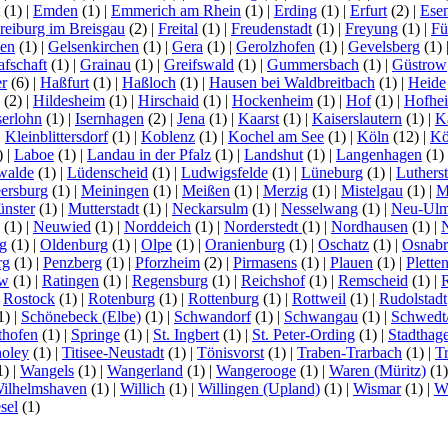
(1)
|
Emden
(1)
|
Emmerich am Rhein
(1)
|
Erding
(1)
|
Erfurt
(2)
|
Ese
reiburg im Breisgau
(2)
|
Freital
(1)
|
Freudenstadt
(1)
|
Freyung
(1)
|
Fü
en
(1)
|
Gelsenkirchen
(1)
|
Gera
(1)
|
Gerolzhofen
(1)
|
Gevelsberg
(1)
afschaft
(1)
|
Grainau
(1)
|
Greifswald
(1)
|
Gummersbach
(1)
|
Güstrow
r
(6)
|
Haßfurt
(1)
|
Haßloch
(1)
|
Hausen bei Waldbreitbach
(1)
|
Heide
(2)
|
Hildesheim
(1)
|
Hirschaid
(1)
|
Hockenheim
(1)
|
Hof
(1)
|
Hofhe
serlohn
(1)
|
Isernhagen
(2)
|
Jena
(1)
|
Kaarst
(1)
|
Kaiserslautern
(1)
|
K
|
Kleinblittersdorf
(1)
|
Koblenz
(1)
|
Kochel am See
(1)
|
Köln
(12)
|
Kö
)
|
Laboe
(1)
|
Landau in der Pfalz
(1)
|
Landshut
(1)
|
Langenhagen
(1)
walde
(1)
|
Lüdenscheid
(1)
|
Ludwigsfelde
(1)
|
Lüneburg
(1)
|
Luthers
ersburg
(1)
|
Meiningen
(1)
|
Meißen
(1)
|
Merzig
(1)
|
Mistelgau
(1)
|
M
nster
(1)
|
Mutterstadt
(1)
|
Neckarsulm
(1)
|
Nesselwang
(1)
|
Neu-Ul
(1)
|
Neuwied
(1)
|
Norddeich
(1)
|
Norderstedt
(1)
|
Nordhausen
(1)
|
g
(1)
|
Oldenburg
(1)
|
Olpe
(1)
|
Oranienburg
(1)
|
Oschatz
(1)
|
Osnabr
rg
(1)
|
Penzberg
(1)
|
Pforzheim
(2)
|
Pirmasens
(1)
|
Plauen
(1)
|
Plette
ow
(1)
|
Ratingen
(1)
|
Regensburg
(1)
|
Reichshof
(1)
|
Remscheid
(1)
|
|
Rostock
(1)
|
Rotenburg
(1)
|
Rottenburg
(1)
|
Rottweil
(1)
|
Rudolstadt
1)
|
Schönebeck (Elbe)
(1)
|
Schwandorf
(1)
|
Schwangau
(1)
|
Schwedt
thofen
(1)
|
Springe
(1)
|
St. Ingbert
(1)
|
St. Peter-Ording
(1)
|
Stadthag
oley
(1)
|
Titisee-Neustadt
(1)
|
Tönisvorst
(1)
|
Traben-Trarbach
(1)
|
T
1)
|
Wangels
(1)
|
Wangerland
(1)
|
Wangerooge
(1)
|
Waren (Müritz)
(1
ilhelmshaven
(1)
|
Willich
(1)
|
Willingen (Upland)
(1)
|
Wismar
(1)
|
Wi
sel
(1)