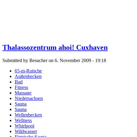
Thalassozentrum ahoi! Cuxhaven
Submitted by Besucher on 6. November 2009 - 19:18
65-m-Rutsche
Außenbecken
Bad
Fitness
Massage
Niedersachsen
Sauna
Sauna
Wellenbecken
Wellness
Whirlpool
Wildwasser
Finnische Sauna