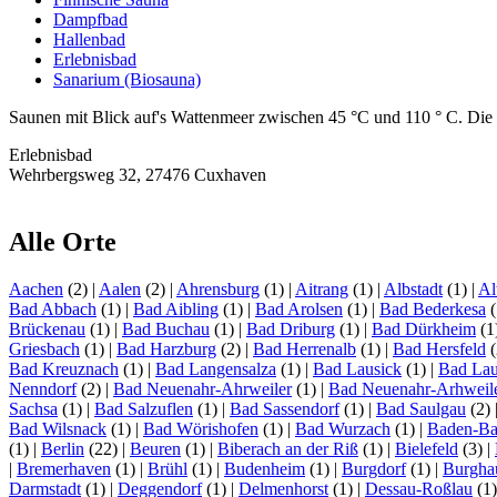
Dampfbad
Hallenbad
Erlebnisbad
Sanarium (Biosauna)
Saunen mit Blick auf's Wattenmeer zwischen 45 °C und 110 ° C. Die
Erlebnisbad
Wehrbergsweg 32, 27476 Cuxhaven
Alle Orte
Aachen
(2)
|
Aalen
(2)
|
Ahrensburg
(1)
|
Aitrang
(1)
|
Albstadt
(1)
|
Al
Bad Abbach
(1)
|
Bad Aibling
(1)
|
Bad Arolsen
(1)
|
Bad Bederkesa
(
Brückenau
(1)
|
Bad Buchau
(1)
|
Bad Driburg
(1)
|
Bad Dürkheim
(1
Griesbach
(1)
|
Bad Harzburg
(2)
|
Bad Herrenalb
(1)
|
Bad Hersfeld
(
Bad Kreuznach
(1)
|
Bad Langensalza
(1)
|
Bad Lausick
(1)
|
Bad Lau
Nenndorf
(2)
|
Bad Neuenahr-Ahrweiler
(1)
|
Bad Neuenahr-Arhweil
Sachsa
(1)
|
Bad Salzuflen
(1)
|
Bad Sassendorf
(1)
|
Bad Saulgau
(2)
Bad Wilsnack
(1)
|
Bad Wörishofen
(1)
|
Bad Wurzach
(1)
|
Baden-B
(1)
|
Berlin
(22)
|
Beuren
(1)
|
Biberach an der Riß
(1)
|
Bielefeld
(3)
|
|
Bremerhaven
(1)
|
Brühl
(1)
|
Budenheim
(1)
|
Burgdorf
(1)
|
Burgha
Darmstadt
(1)
|
Deggendorf
(1)
|
Delmenhorst
(1)
|
Dessau-Roßlau
(1