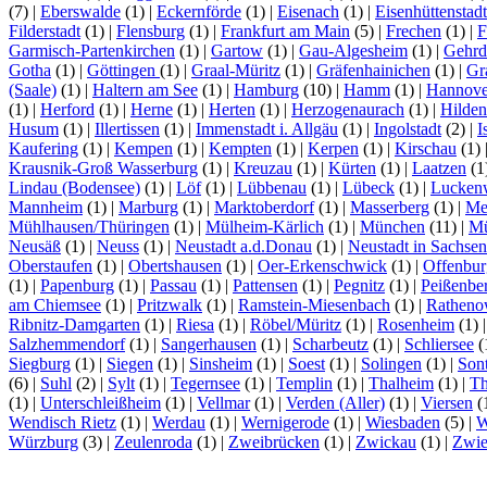
(7)
|
Eberswalde
(1)
|
Eckernförde
(1)
|
Eisenach
(1)
|
Eisenhüttenstadt
Filderstadt
(1)
|
Flensburg
(1)
|
Frankfurt am Main
(5)
|
Frechen
(1)
|
F
Garmisch-Partenkirchen
(1)
|
Gartow
(1)
|
Gau-Algesheim
(1)
|
Gehrd
Gotha
(1)
|
Göttingen
(1)
|
Graal-Müritz
(1)
|
Gräfenhainichen
(1)
|
Gr
(Saale)
(1)
|
Haltern am See
(1)
|
Hamburg
(10)
|
Hamm
(1)
|
Hannove
(1)
|
Herford
(1)
|
Herne
(1)
|
Herten
(1)
|
Herzogenaurach
(1)
|
Hilden
Husum
(1)
|
Illertissen
(1)
|
Immenstadt i. Allgäu
(1)
|
Ingolstadt
(2)
|
I
Kaufering
(1)
|
Kempen
(1)
|
Kempten
(1)
|
Kerpen
(1)
|
Kirschau
(1)
Krausnik-Groß Wasserburg
(1)
|
Kreuzau
(1)
|
Kürten
(1)
|
Laatzen
(1
Lindau (Bodensee)
(1)
|
Löf
(1)
|
Lübbenau
(1)
|
Lübeck
(1)
|
Lucken
Mannheim
(1)
|
Marburg
(1)
|
Marktoberdorf
(1)
|
Masserberg
(1)
|
Me
Mühlhausen/Thüringen
(1)
|
Mülheim-Kärlich
(1)
|
München
(11)
|
Mü
Neusäß
(1)
|
Neuss
(1)
|
Neustadt a.d.Donau
(1)
|
Neustadt in Sachsen
Oberstaufen
(1)
|
Obertshausen
(1)
|
Oer-Erkenschwick
(1)
|
Offenbur
(1)
|
Papenburg
(1)
|
Passau
(1)
|
Pattensen
(1)
|
Pegnitz
(1)
|
Peißenbe
am Chiemsee
(1)
|
Pritzwalk
(1)
|
Ramstein-Miesenbach
(1)
|
Rathen
Ribnitz-Damgarten
(1)
|
Riesa
(1)
|
Röbel/Müritz
(1)
|
Rosenheim
(1)
Salzhemmendorf
(1)
|
Sangerhausen
(1)
|
Scharbeutz
(1)
|
Schliersee
(
Siegburg
(1)
|
Siegen
(1)
|
Sinsheim
(1)
|
Soest
(1)
|
Solingen
(1)
|
Son
(6)
|
Suhl
(2)
|
Sylt
(1)
|
Tegernsee
(1)
|
Templin
(1)
|
Thalheim
(1)
|
Th
(1)
|
Unterschleißheim
(1)
|
Vellmar
(1)
|
Verden (Aller)
(1)
|
Viersen
(
Wendisch Rietz
(1)
|
Werdau
(1)
|
Wernigerode
(1)
|
Wiesbaden
(5)
|
W
Würzburg
(3)
|
Zeulenroda
(1)
|
Zweibrücken
(1)
|
Zwickau
(1)
|
Zwie