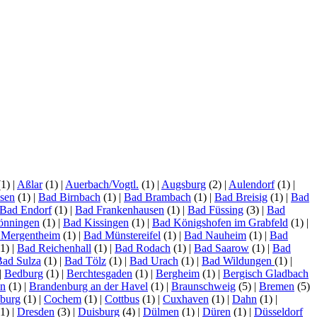
(1)
|
Aßlar
(1)
|
Auerbach/Vogtl.
(1)
|
Augsburg
(2)
|
Aulendorf
(1)
|
sen
(1)
|
Bad Birnbach
(1)
|
Bad Brambach
(1)
|
Bad Breisig
(1)
|
Bad
Bad Endorf
(1)
|
Bad Frankenhausen
(1)
|
Bad Füssing
(3)
|
Bad
önningen
(1)
|
Bad Kissingen
(1)
|
Bad Königshofen im Grabfeld
(1)
|
 Mergentheim
(1)
|
Bad Münstereifel
(1)
|
Bad Nauheim
(1)
|
Bad
1)
|
Bad Reichenhall
(1)
|
Bad Rodach
(1)
|
Bad Saarow
(1)
|
Bad
Bad Sulza
(1)
|
Bad Tölz
(1)
|
Bad Urach
(1)
|
Bad Wildungen
(1)
|
|
Bedburg
(1)
|
Berchtesgaden
(1)
|
Bergheim
(1)
|
Bergisch Gladbach
en
(1)
|
Brandenburg an der Havel
(1)
|
Braunschweig
(5)
|
Bremen
(5)
burg
(1)
|
Cochem
(1)
|
Cottbus
(1)
|
Cuxhaven
(1)
|
Dahn
(1)
|
1)
|
Dresden
(3)
|
Duisburg
(4)
|
Dülmen
(1)
|
Düren
(1)
|
Düsseldorf