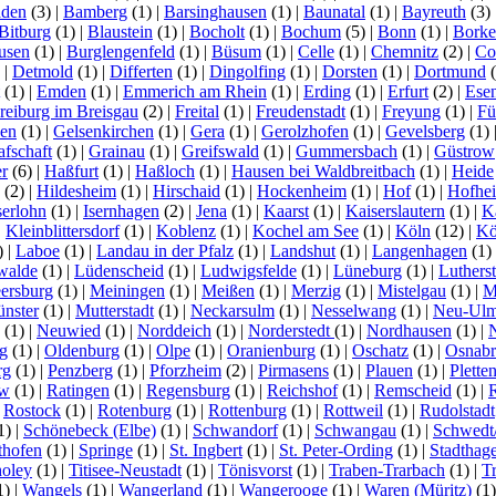
aden
(3)
|
Bamberg
(1)
|
Barsinghausen
(1)
|
Baunatal
(1)
|
Bayreuth
(3)
Bitburg
(1)
|
Blaustein
(1)
|
Bocholt
(1)
|
Bochum
(5)
|
Bonn
(1)
|
Bork
usen
(1)
|
Burglengenfeld
(1)
|
Büsum
(1)
|
Celle
(1)
|
Chemnitz
(2)
|
Co
)
|
Detmold
(1)
|
Differten
(1)
|
Dingolfing
(1)
|
Dorsten
(1)
|
Dortmund
(
(1)
|
Emden
(1)
|
Emmerich am Rhein
(1)
|
Erding
(1)
|
Erfurt
(2)
|
Ese
reiburg im Breisgau
(2)
|
Freital
(1)
|
Freudenstadt
(1)
|
Freyung
(1)
|
Fü
en
(1)
|
Gelsenkirchen
(1)
|
Gera
(1)
|
Gerolzhofen
(1)
|
Gevelsberg
(1)
afschaft
(1)
|
Grainau
(1)
|
Greifswald
(1)
|
Gummersbach
(1)
|
Güstrow
r
(6)
|
Haßfurt
(1)
|
Haßloch
(1)
|
Hausen bei Waldbreitbach
(1)
|
Heide
(2)
|
Hildesheim
(1)
|
Hirschaid
(1)
|
Hockenheim
(1)
|
Hof
(1)
|
Hofhe
serlohn
(1)
|
Isernhagen
(2)
|
Jena
(1)
|
Kaarst
(1)
|
Kaiserslautern
(1)
|
K
|
Kleinblittersdorf
(1)
|
Koblenz
(1)
|
Kochel am See
(1)
|
Köln
(12)
|
Kö
)
|
Laboe
(1)
|
Landau in der Pfalz
(1)
|
Landshut
(1)
|
Langenhagen
(1)
walde
(1)
|
Lüdenscheid
(1)
|
Ludwigsfelde
(1)
|
Lüneburg
(1)
|
Luthers
ersburg
(1)
|
Meiningen
(1)
|
Meißen
(1)
|
Merzig
(1)
|
Mistelgau
(1)
|
M
nster
(1)
|
Mutterstadt
(1)
|
Neckarsulm
(1)
|
Nesselwang
(1)
|
Neu-Ul
(1)
|
Neuwied
(1)
|
Norddeich
(1)
|
Norderstedt
(1)
|
Nordhausen
(1)
|
g
(1)
|
Oldenburg
(1)
|
Olpe
(1)
|
Oranienburg
(1)
|
Oschatz
(1)
|
Osnabr
rg
(1)
|
Penzberg
(1)
|
Pforzheim
(2)
|
Pirmasens
(1)
|
Plauen
(1)
|
Plette
ow
(1)
|
Ratingen
(1)
|
Regensburg
(1)
|
Reichshof
(1)
|
Remscheid
(1)
|
|
Rostock
(1)
|
Rotenburg
(1)
|
Rottenburg
(1)
|
Rottweil
(1)
|
Rudolstadt
1)
|
Schönebeck (Elbe)
(1)
|
Schwandorf
(1)
|
Schwangau
(1)
|
Schwedt
thofen
(1)
|
Springe
(1)
|
St. Ingbert
(1)
|
St. Peter-Ording
(1)
|
Stadthag
oley
(1)
|
Titisee-Neustadt
(1)
|
Tönisvorst
(1)
|
Traben-Trarbach
(1)
|
T
1)
|
Wangels
(1)
|
Wangerland
(1)
|
Wangerooge
(1)
|
Waren (Müritz)
(1