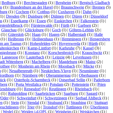
|
Bedburg
(1)
|
Berchtesgaden
(1)
|
Bergheim
(1)
|
Bergisch Gladbach
en
(1)
|
Brandenburg an der Havel
(1)
|
Braunschweig
(5)
|
Bremen
(5)
burg
(1)
|
Cochem
(1)
|
Cottbus
(1)
|
Cuxhaven
(1)
|
Dahn
(1)
|
1)
|
Dresden
(3)
|
Duisburg
(4)
|
Dülmen
(1)
|
Düren
(1)
|
Düsseldorf
ns
(1)
|
Espelkamp
(1)
|
Essen
(5)
|
Euskirchen
(1)
|
Falkenstein
(1)
|
rstenfeldbruck
(1)
|
Fürstenwalde
(1)
|
Fürth
(1)
|
Garbsen
(2)
|
|
Glauchau
(1)
|
Glücksburg
(1)
|
Goch
(1)
|
Göhren-Lebbin
(2)
|
(1)
|
Gütersloh
(2)
|
Haan
(1)
|
Hagen
(2)
|
Halberstadt
(1)
|
Halle
(1)
|
Heilbronn
(1)
|
Heiligenhaus
(1)
|
Hemmingen
(1)
|
Hengersberg
im am Taunus
(1)
|
Hohenfelden
(2)
|
Hoyerswerda
(1)
|
Hürth
(1)
|
altenkirchen
(1)
|
Kamp-Lintfort
(1)
|
Karlsruhe
(7)
|
Kassel
(3)
|
nigsbrunn
(1)
|
Konstanz
(1)
|
Korschenbroich
(1)
|
Krauschwitz
(1)
|
|
Langeoog
(1)
|
Lauterbach
(1)
|
Leipzig
(4)
|
Leverkusen
(1)
|
tadt Wittenberg
(1)
|
Machelberg
(1)
|
Magdeburg
(4)
|
Mainz
(2)
|
olfsee
(1)
|
Monheim am Rhein
(1)
|
Moosbach
(1)
|
Mücke
(1)
|
m
(1)
|
Neualbenreuth
(1)
|
Neukirchen-Vluyn
(1)
|
Neumünster
(1)
|
Nordhorn
(1)
|
Nürnberg
(4)
|
Oberammergau
(1)
|
Oberhausen
(1)
|
ück
(1)
|
Osterholz-Scharmbeck
(1)
|
Ostseebad Sellin
(1)
|
Paderborn
nberg
(1)
|
Porta Westfalica
(1)
|
Potsdam
(2)
|
Pottenstein
(1)
|
Prien
Rendsburg
(1)
|
Rengsdorf
(1)
|
Reutlingen
(1)
|
Rheinbach
(1)
|
(1)
|
Ruhpolding
(1)
|
Saarbrücken
(2)
|
Saarburg
(1)
|
Sagard
(1)
|
/Oder
(1)
|
Schweinfurt
(1)
|
Schwetzingen
(1)
|
Seebad Ahlbeck
(1)
|
en
(1)
|
Stein
(1)
|
Stendal
(1)
|
Stralsund
(1)
|
Straubing
(1)
|
Stuttgart
reuchtlingen
(1)
|
Trier
(1)
|
Troisdorf
(1)
|
Tuttlingen
(1)
|
Überlingen
)
|
Wedel
(1)
|
Weiden i.d.OPf.
(1)
|
Weinheim
(1)
|
Weiskirchen
(1)
|