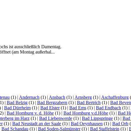
chs ist ausschließlich Damentag.
öffnet (am Montag außerhal...
tenau
(1)
|
Andernach
(1)
|
Ansbach
(1)
|
Arnsberg
(1)
|
Aschaffenburg
1)
|
Bad Belzig
(1)
|
Bad Bergzabern
(1)
|
Bad Bertrich
(1)
|
Bad Beven
)
|
Bad Dürrheim
(1)
|
Bad Elster
(1)
|
Bad Ems
(1)
|
Bad Endbach
(1)
|
2)
|
Bad Homburg v. d. Höhe
(1)
|
Bad Homburg v.d.Höhe
(1)
|
Bad H
terberg im Harz
(1)
|
Bad Liebenwerde
(1)
|
Bad Lippspringe
(1)
|
Bad
er
(1)
|
Bad Neustadt an der Saale
(1)
|
Bad Oeynhausen
(1)
|
Bad Orb
(
|
Bad Schandau
(1)
|
Bad Soden-Salmünster
(1)
|
Bad Staffelstein
(1)
|