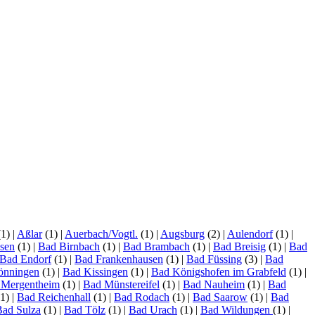
(1)
|
Aßlar
(1)
|
Auerbach/Vogtl.
(1)
|
Augsburg
(2)
|
Aulendorf
(1)
|
sen
(1)
|
Bad Birnbach
(1)
|
Bad Brambach
(1)
|
Bad Breisig
(1)
|
Bad
Bad Endorf
(1)
|
Bad Frankenhausen
(1)
|
Bad Füssing
(3)
|
Bad
önningen
(1)
|
Bad Kissingen
(1)
|
Bad Königshofen im Grabfeld
(1)
|
 Mergentheim
(1)
|
Bad Münstereifel
(1)
|
Bad Nauheim
(1)
|
Bad
1)
|
Bad Reichenhall
(1)
|
Bad Rodach
(1)
|
Bad Saarow
(1)
|
Bad
Bad Sulza
(1)
|
Bad Tölz
(1)
|
Bad Urach
(1)
|
Bad Wildungen
(1)
|