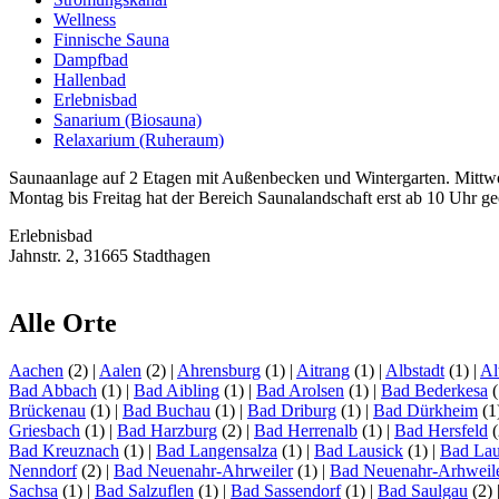
Wellness
Finnische Sauna
Dampfbad
Hallenbad
Erlebnisbad
Sanarium (Biosauna)
Relaxarium (Ruheraum)
Saunaanlage auf 2 Etagen mit Außenbecken und Wintergarten. Mittwo
Montag bis Freitag hat der Bereich Saunalandschaft erst ab 10 Uhr ge
Erlebnisbad
Jahnstr. 2, 31665 Stadthagen
Alle Orte
Aachen
(2)
|
Aalen
(2)
|
Ahrensburg
(1)
|
Aitrang
(1)
|
Albstadt
(1)
|
Al
Bad Abbach
(1)
|
Bad Aibling
(1)
|
Bad Arolsen
(1)
|
Bad Bederkesa
(
Brückenau
(1)
|
Bad Buchau
(1)
|
Bad Driburg
(1)
|
Bad Dürkheim
(1
Griesbach
(1)
|
Bad Harzburg
(2)
|
Bad Herrenalb
(1)
|
Bad Hersfeld
(
Bad Kreuznach
(1)
|
Bad Langensalza
(1)
|
Bad Lausick
(1)
|
Bad Lau
Nenndorf
(2)
|
Bad Neuenahr-Ahrweiler
(1)
|
Bad Neuenahr-Arhweil
Sachsa
(1)
|
Bad Salzuflen
(1)
|
Bad Sassendorf
(1)
|
Bad Saulgau
(2)