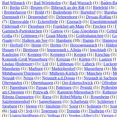
Bad Wilsnack
(1)
|
Bad Wörishofen
(1)
|
Bad Wurzach
(1)
|
Baden-B
(1)
|
Berlin
(22)
|
Beuren
(1)
|
Biberach an der Riß
(1)
|
Bielefeld
(3)
|
|
Bremerhaven
(1)
|
Brühl
(1)
|
Budenheim
(1)
|
Burgdorf
(1)
|
Burgha
Darmstadt
(1)
|
Deggendorf
(1)
|
Delmenhorst
(1)
|
Dessau-Roßlau
(1
(7)
|
Eberswalde
(1)
|
Eckernförde
(1)
|
Eisenach
(1)
|
Eisenhüttenstadt
Filderstadt
(1)
|
Flensburg
(1)
|
Frankfurt am Main
(5)
|
Frechen
(1)
|
F
Garmisch-Partenkirchen
(1)
|
Gartow
(1)
|
Gau-Algesheim
(1)
|
Gehrd
Gotha
(1)
|
Göttingen
(1)
|
Graal-Müritz
(1)
|
Gräfenhainichen
(1)
|
Gr
(Saale)
(1)
|
Haltern am See
(1)
|
Hamburg
(10)
|
Hamm
(1)
|
Hannove
(1)
|
Herford
(1)
|
Herne
(1)
|
Herten
(1)
|
Herzogenaurach
(1)
|
Hilden
Husum
(1)
|
Illertissen
(1)
|
Immenstadt i. Allgäu
(1)
|
Ingolstadt
(2)
|
I
Kaufering
(1)
|
Kempen
(1)
|
Kempten
(1)
|
Kerpen
(1)
|
Kirschau
(1)
Krausnik-Groß Wasserburg
(1)
|
Kreuzau
(1)
|
Kürten
(1)
|
Laatzen
(1
Lindau (Bodensee)
(1)
|
Löf
(1)
|
Lübbenau
(1)
|
Lübeck
(1)
|
Lucken
Mannheim
(1)
|
Marburg
(1)
|
Marktoberdorf
(1)
|
Masserberg
(1)
|
Me
Mühlhausen/Thüringen
(1)
|
Mülheim-Kärlich
(1)
|
München
(11)
|
Mü
Neusäß
(1)
|
Neuss
(1)
|
Neustadt a.d.Donau
(1)
|
Neustadt in Sachsen
Oberstaufen
(1)
|
Obertshausen
(1)
|
Oer-Erkenschwick
(1)
|
Offenbur
(1)
|
Papenburg
(1)
|
Passau
(1)
|
Pattensen
(1)
|
Pegnitz
(1)
|
Peißenbe
am Chiemsee
(1)
|
Pritzwalk
(1)
|
Ramstein-Miesenbach
(1)
|
Rathen
Ribnitz-Damgarten
(1)
|
Riesa
(1)
|
Röbel/Müritz
(1)
|
Rosenheim
(1)
Salzhemmendorf
(1)
|
Sangerhausen
(1)
|
Scharbeutz
(1)
|
Schliersee
(
Siegburg
(1)
|
Siegen
(1)
|
Sinsheim
(1)
|
Soest
(1)
|
Solingen
(1)
|
Son
(6)
|
Suhl
(2)
|
Sylt
(1)
|
Tegernsee
(1)
|
Templin
(1)
|
Thalheim
(1)
|
Th
(1)
|
Unterschleißheim
(1)
|
Vellmar
(1)
|
Verden (Aller)
(1)
|
Viersen
(