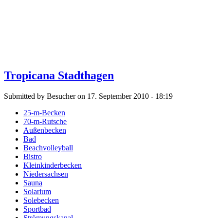
Tropicana Stadthagen
Submitted by Besucher on 17. September 2010 - 18:19
25-m-Becken
70-m-Rutsche
Außenbecken
Bad
Beachvolleyball
Bistro
Kleinkinderbecken
Niedersachsen
Sauna
Solarium
Solebecken
Sportbad
Strömungskanal