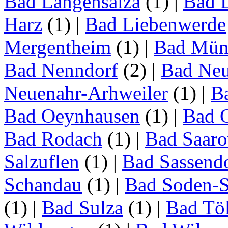
Bad Langensalza
(1)
|
Bad 
Harz
(1)
|
Bad Liebenwerde
Mergentheim
(1)
|
Bad Müns
Bad Nenndorf
(2)
|
Bad Neu
Neuenahr-Arhweiler
(1)
|
Ba
Bad Oeynhausen
(1)
|
Bad 
Bad Rodach
(1)
|
Bad Saar
Salzuflen
(1)
|
Bad Sassend
Schandau
(1)
|
Bad Soden-S
(1)
|
Bad Sulza
(1)
|
Bad Tö