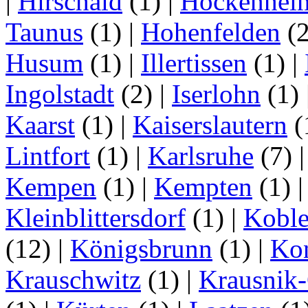
|
Hirschaid
(1)
|
Hockenhei
Taunus
(1)
|
Hohenfelden
(
Husum
(1)
|
Illertissen
(1)
|
Ingolstadt
(2)
|
Iserlohn
(1)
Kaarst
(1)
|
Kaiserslautern
(
Lintfort
(1)
|
Karlsruhe
(7)
Kempen
(1)
|
Kempten
(1)
Kleinblittersdorf
(1)
|
Kobl
(12)
|
Königsbrunn
(1)
|
Ko
Krauschwitz
(1)
|
Krausnik