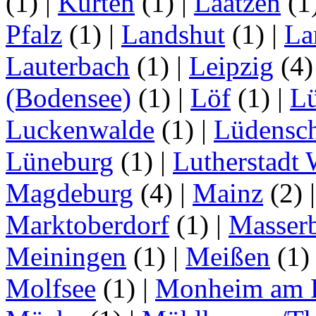
(1)
|
Kürten
(1)
|
Laatzen
(1
Pfalz
(1)
|
Landshut
(1)
|
La
Lauterbach
(1)
|
Leipzig
(4
(Bodensee)
(1)
|
Löf
(1)
|
L
Luckenwalde
(1)
|
Lüdensc
Lüneburg
(1)
|
Lutherstadt 
Magdeburg
(4)
|
Mainz
(2)
Marktoberdorf
(1)
|
Masser
Meiningen
(1)
|
Meißen
(1
Molfsee
(1)
|
Monheim am 