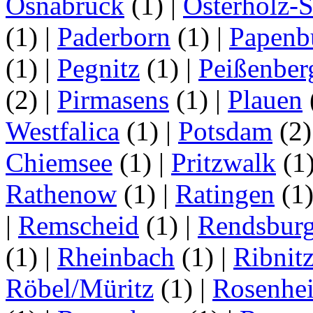
Osnabrück
(1)
|
Osterholz-
(1)
|
Paderborn
(1)
|
Papenb
(1)
|
Pegnitz
(1)
|
Peißenber
(2)
|
Pirmasens
(1)
|
Plauen
Westfalica
(1)
|
Potsdam
(2
Chiemsee
(1)
|
Pritzwalk
(1
Rathenow
(1)
|
Ratingen
(1
|
Remscheid
(1)
|
Rendsbur
(1)
|
Rheinbach
(1)
|
Ribnit
Röbel/Müritz
(1)
|
Rosenhe