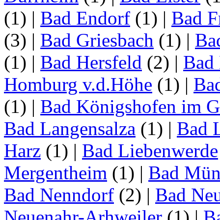
(1)
|
Bad Endorf
(1)
|
Bad F
(3)
|
Bad Griesbach
(1)
|
Ba
(1)
|
Bad Hersfeld
(2)
|
Bad 
Homburg v.d.Höhe
(1)
|
Ba
(1)
|
Bad Königshofen im G
Bad Langensalza
(1)
|
Bad 
Harz
(1)
|
Bad Liebenwerde
Mergentheim
(1)
|
Bad Müns
Bad Nenndorf
(2)
|
Bad Neu
Neuenahr-Arhweiler
(1)
|
Ba