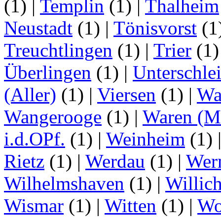
(1)
|
Templin
(1)
|
Thalheim
Neustadt
(1)
|
Tönisvorst
(1
Treuchtlingen
(1)
|
Trier
(1
Überlingen
(1)
|
Unterschle
(Aller)
(1)
|
Viersen
(1)
|
Wa
Wangerooge
(1)
|
Waren (Mü
i.d.OPf.
(1)
|
Weinheim
(1)
Rietz
(1)
|
Werdau
(1)
|
Wer
Wilhelmshaven
(1)
|
Willic
Wismar
(1)
|
Witten
(1)
|
Wo