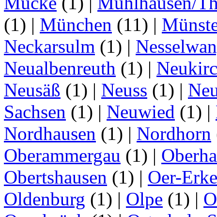
Mücke
(1)
|
Mühlhausen/Th
(1)
|
München
(11)
|
Münste
Neckarsulm
(1)
|
Nesselwa
Neualbenreuth
(1)
|
Neukir
Neusäß
(1)
|
Neuss
(1)
|
Neu
Sachsen
(1)
|
Neuwied
(1)
|
Nordhausen
(1)
|
Nordhorn
Oberammergau
(1)
|
Oberha
Obertshausen
(1)
|
Oer-Erk
Oldenburg
(1)
|
Olpe
(1)
|
O