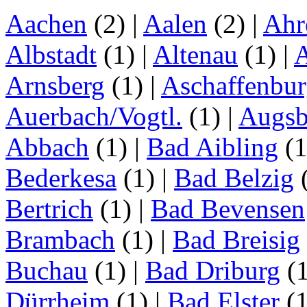
Aachen
(2)
|
Aalen
(2)
|
Ahr
Albstadt
(1)
|
Altenau
(1)
|
Arnsberg
(1)
|
Aschaffenbu
Auerbach/Vogtl.
(1)
|
Augsb
Abbach
(1)
|
Bad Aibling
(
Bederkesa
(1)
|
Bad Belzig
Bertrich
(1)
|
Bad Bevensen
Brambach
(1)
|
Bad Breisig
Buchau
(1)
|
Bad Driburg
(
Dürrheim
(1)
|
Bad Elster
(