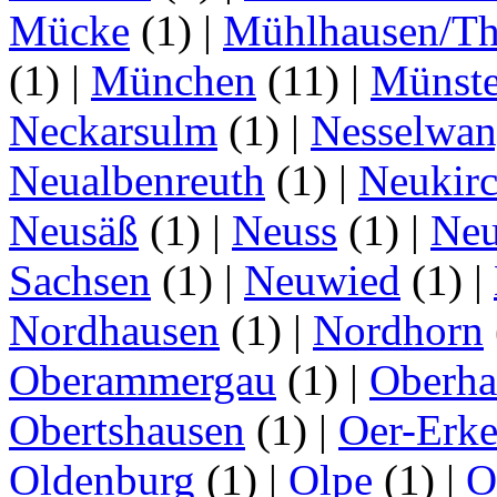
Mücke
(1)
|
Mühlhausen/Th
(1)
|
München
(11)
|
Münste
Neckarsulm
(1)
|
Nesselwa
Neualbenreuth
(1)
|
Neukir
Neusäß
(1)
|
Neuss
(1)
|
Neu
Sachsen
(1)
|
Neuwied
(1)
|
Nordhausen
(1)
|
Nordhorn
Oberammergau
(1)
|
Oberha
Obertshausen
(1)
|
Oer-Erk
Oldenburg
(1)
|
Olpe
(1)
|
O