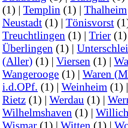
(1)
|
Templin
(1)
|
Thalheim
Neustadt
(1)
|
Tönisvorst
(1
Treuchtlingen
(1)
|
Trier
(1
Überlingen
(1)
|
Unterschle
(Aller)
(1)
|
Viersen
(1)
|
Wa
Wangerooge
(1)
|
Waren (Mü
i.d.OPf.
(1)
|
Weinheim
(1)
Rietz
(1)
|
Werdau
(1)
|
Wer
Wilhelmshaven
(1)
|
Willic
Wismar
(1)
|
Witten
(1)
|
Wo