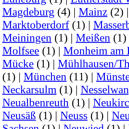
Magdeburg
(4)
|
Mainz
(2)
Marktoberdorf
(1)
|
Masser
Meiningen
(1)
|
Meißen
(1
Molfsee
(1)
|
Monheim am 
Mücke
(1)
|
Mühlhausen/Th
(1)
|
München
(11)
|
Münste
Neckarsulm
(1)
|
Nesselwa
Neualbenreuth
(1)
|
Neukir
Neusäß
(1)
|
Neuss
(1)
|
Neu
Sachsen
(1)
|
Neuwied
(1)
|