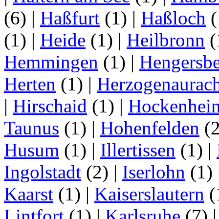
(6)
|
Haßfurt
(1)
|
Haßloch
(
(1)
|
Heide
(1)
|
Heilbronn
(
Hemmingen
(1)
|
Hengersbe
Herten
(1)
|
Herzogenaurac
|
Hirschaid
(1)
|
Hockenhei
Taunus
(1)
|
Hohenfelden
(
Husum
(1)
|
Illertissen
(1)
|
Ingolstadt
(2)
|
Iserlohn
(1)
Kaarst
(1)
|
Kaiserslautern
(
Lintfort
(1)
|
Karlsruhe
(7)