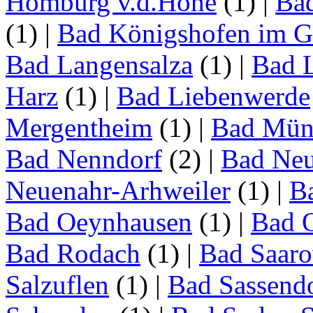
Homburg v.d.Höhe
(1)
|
Ba
(1)
|
Bad Königshofen im G
Bad Langensalza
(1)
|
Bad 
Harz
(1)
|
Bad Liebenwerde
Mergentheim
(1)
|
Bad Müns
Bad Nenndorf
(2)
|
Bad Neu
Neuenahr-Arhweiler
(1)
|
Ba
Bad Oeynhausen
(1)
|
Bad 
Bad Rodach
(1)
|
Bad Saar
Salzuflen
(1)
|
Bad Sassend