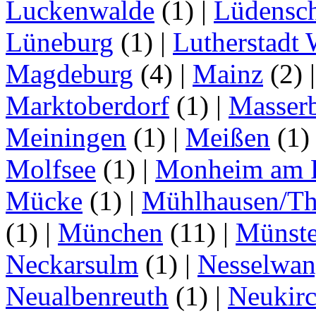
Luckenwalde
(1)
|
Lüdensc
Lüneburg
(1)
|
Lutherstadt 
Magdeburg
(4)
|
Mainz
(2)
Marktoberdorf
(1)
|
Masser
Meiningen
(1)
|
Meißen
(1
Molfsee
(1)
|
Monheim am 
Mücke
(1)
|
Mühlhausen/Th
(1)
|
München
(11)
|
Münste
Neckarsulm
(1)
|
Nesselwa
Neualbenreuth
(1)
|
Neukir