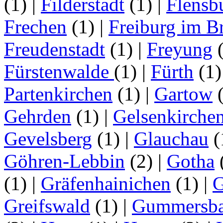
(1)
|
Filderstadt
(1)
|
Flensb
Frechen
(1)
|
Freiburg im B
Freudenstadt
(1)
|
Freyung
Fürstenwalde
(1)
|
Fürth
(1
Partenkirchen
(1)
|
Gartow
Gehrden
(1)
|
Gelsenkirche
Gevelsberg
(1)
|
Glauchau
(
Göhren-Lebbin
(2)
|
Gotha
(1)
|
Gräfenhainichen
(1)
|
G
Greifswald
(1)
|
Gummersb