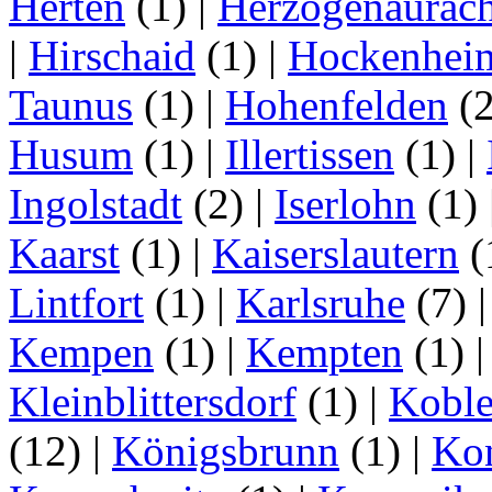
Herten
(1)
|
Herzogenaurac
|
Hirschaid
(1)
|
Hockenhei
Taunus
(1)
|
Hohenfelden
(
Husum
(1)
|
Illertissen
(1)
|
Ingolstadt
(2)
|
Iserlohn
(1)
Kaarst
(1)
|
Kaiserslautern
(
Lintfort
(1)
|
Karlsruhe
(7)
Kempen
(1)
|
Kempten
(1)
Kleinblittersdorf
(1)
|
Kobl
(12)
|
Königsbrunn
(1)
|
Ko