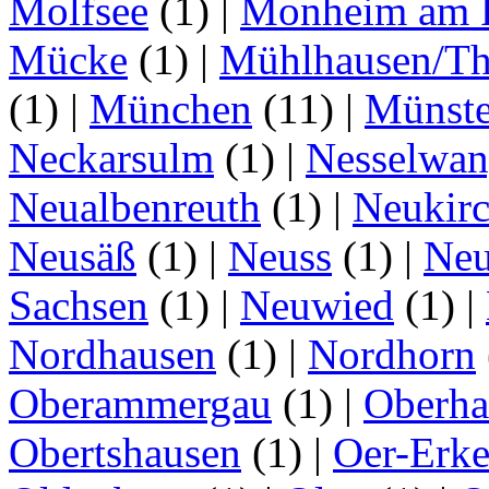
Molfsee
(1)
|
Monheim am 
Mücke
(1)
|
Mühlhausen/Th
(1)
|
München
(11)
|
Münste
Neckarsulm
(1)
|
Nesselwa
Neualbenreuth
(1)
|
Neukir
Neusäß
(1)
|
Neuss
(1)
|
Neu
Sachsen
(1)
|
Neuwied
(1)
|
Nordhausen
(1)
|
Nordhorn
Oberammergau
(1)
|
Oberha
Obertshausen
(1)
|
Oer-Erk