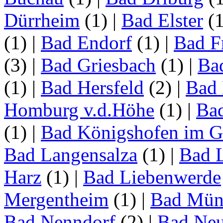
Dürrheim
(1)
|
Bad Elster
(
(1)
|
Bad Endorf
(1)
|
Bad F
(3)
|
Bad Griesbach
(1)
|
Ba
(1)
|
Bad Hersfeld
(2)
|
Bad 
Homburg v.d.Höhe
(1)
|
Ba
(1)
|
Bad Königshofen im G
Bad Langensalza
(1)
|
Bad 
Harz
(1)
|
Bad Liebenwerde
Mergentheim
(1)
|
Bad Müns
Bad Nenndorf
(2)
|
Bad Neu