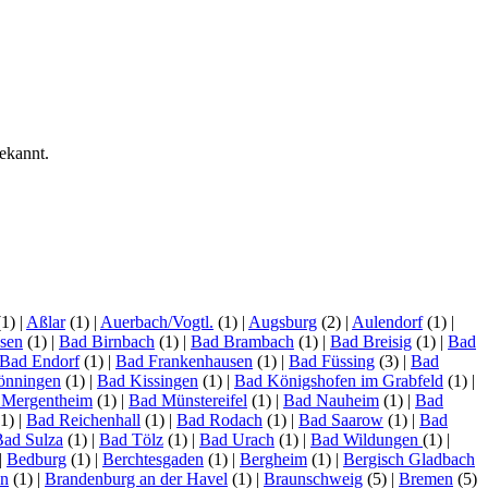
ekannt.
(1)
|
Aßlar
(1)
|
Auerbach/Vogtl.
(1)
|
Augsburg
(2)
|
Aulendorf
(1)
|
sen
(1)
|
Bad Birnbach
(1)
|
Bad Brambach
(1)
|
Bad Breisig
(1)
|
Bad
Bad Endorf
(1)
|
Bad Frankenhausen
(1)
|
Bad Füssing
(3)
|
Bad
önningen
(1)
|
Bad Kissingen
(1)
|
Bad Königshofen im Grabfeld
(1)
|
 Mergentheim
(1)
|
Bad Münstereifel
(1)
|
Bad Nauheim
(1)
|
Bad
1)
|
Bad Reichenhall
(1)
|
Bad Rodach
(1)
|
Bad Saarow
(1)
|
Bad
Bad Sulza
(1)
|
Bad Tölz
(1)
|
Bad Urach
(1)
|
Bad Wildungen
(1)
|
|
Bedburg
(1)
|
Berchtesgaden
(1)
|
Bergheim
(1)
|
Bergisch Gladbach
en
(1)
|
Brandenburg an der Havel
(1)
|
Braunschweig
(5)
|
Bremen
(5)