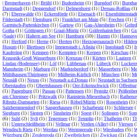
|
Bremerhaven
(1)
|
Brühl
(1)
|
Budenheim
(1)
|
Burgdorf
(1)
|
Burgha
Darmstadt
(1)
|
Deggendorf
(1)
|
Delmenhorst
(1)
|
Dessau-Roßlau
(1
(7)
|
Eberswalde
(1)
|
Eckernförde
(1)
|
Eisenach
(1)
|
Eisenhüttenstadt
Filderstadt
(1)
|
Flensburg
(1)
|
Frankfurt am Main
(5)
|
Frechen
(1)
|
F
Garmisch-Partenkirchen
(1)
|
Gartow
(1)
|
Gau-Algesheim
(1)
|
Gehrd
Gotha
(1)
|
Göttingen
(1)
|
Graal-Müritz
(1)
|
Gräfenhainichen
(1)
|
Gr
(Saale)
(1)
|
Haltern am See
(1)
|
Hamburg
(10)
|
Hamm
(1)
|
Hannove
(1)
|
Herford
(1)
|
Herne
(1)
|
Herten
(1)
|
Herzogenaurach
(1)
|
Hilden
Husum
(1)
|
Illertissen
(1)
|
Immenstadt i. Allgäu
(1)
|
Ingolstadt
(2)
|
I
Kaufering
(1)
|
Kempen
(1)
|
Kempten
(1)
|
Kerpen
(1)
|
Kirschau
(1)
Krausnik-Groß Wasserburg
(1)
|
Kreuzau
(1)
|
Kürten
(1)
|
Laatzen
(1
Lindau (Bodensee)
(1)
|
Löf
(1)
|
Lübbenau
(1)
|
Lübeck
(1)
|
Lucken
Mannheim
(1)
|
Marburg
(1)
|
Marktoberdorf
(1)
|
Masserberg
(1)
|
Me
Mühlhausen/Thüringen
(1)
|
Mülheim-Kärlich
(1)
|
München
(11)
|
Mü
Neusäß
(1)
|
Neuss
(1)
|
Neustadt a.d.Donau
(1)
|
Neustadt in Sachsen
Oberstaufen
(1)
|
Obertshausen
(1)
|
Oer-Erkenschwick
(1)
|
Offenbur
(1)
|
Papenburg
(1)
|
Passau
(1)
|
Pattensen
(1)
|
Pegnitz
(1)
|
Peißenbe
am Chiemsee
(1)
|
Pritzwalk
(1)
|
Ramstein-Miesenbach
(1)
|
Rathen
Ribnitz-Damgarten
(1)
|
Riesa
(1)
|
Röbel/Müritz
(1)
|
Rosenheim
(1)
Salzhemmendorf
(1)
|
Sangerhausen
(1)
|
Scharbeutz
(1)
|
Schliersee
(
Siegburg
(1)
|
Siegen
(1)
|
Sinsheim
(1)
|
Soest
(1)
|
Solingen
(1)
|
Son
(6)
|
Suhl
(2)
|
Sylt
(1)
|
Tegernsee
(1)
|
Templin
(1)
|
Thalheim
(1)
|
Th
(1)
|
Unterschleißheim
(1)
|
Vellmar
(1)
|
Verden (Aller)
(1)
|
Viersen
(
Wendisch Rietz
(1)
|
Werdau
(1)
|
Wernigerode
(1)
|
Wiesbaden
(5)
|
W
Würzburg
(3)
|
Zeulenroda
(1)
|
Zweibrücken
(1)
|
Zwickau
(1)
|
Zwie