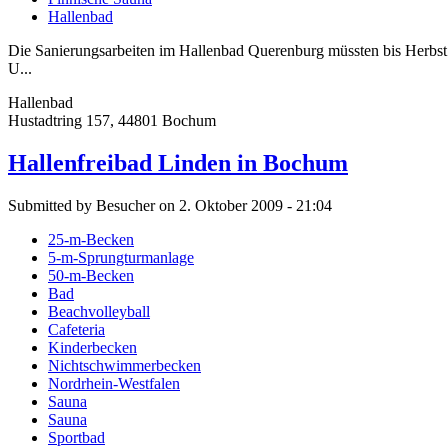
Hallenbad
Die Sanierungsarbeiten im Hallenbad Querenburg müssten bis Herbst 
U...
Hallenbad
Hustadtring 157, 44801 Bochum
Hallenfreibad Linden in Bochum
Submitted by Besucher on 2. Oktober 2009 - 21:04
25-m-Becken
5-m-Sprungturmanlage
50-m-Becken
Bad
Beachvolleyball
Cafeteria
Kinderbecken
Nichtschwimmerbecken
Nordrhein-Westfalen
Sauna
Sauna
Sportbad