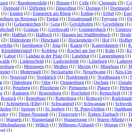
usen
(1)
|
Burglengenfeld
(1)
|
Büsum
(1)
|
Celle
(1)
|
Chemnitz
(2)
|
Co
)
|
Detmold
(1)
|
Differten
(1)
|
Dingolfing
(1)
|
Dorsten
(1)
|
Dortmund
(
(1)
|
Emden
(1)
|
Emmerich am Rhein
(1)
|
Erding
(1)
|
Erfurt
(2)
|
Ese
reiburg im Breisgau
(2)
|
Freital
(1)
|
Freudenstadt
(1)
|
Freyung
(1)
|
Fü
en
(1)
|
Gelsenkirchen
(1)
|
Gera
(1)
|
Gerolzhofen
(1)
|
Gevelsberg
(1)
afschaft
(1)
|
Grainau
(1)
|
Greifswald
(1)
|
Gummersbach
(1)
|
Güstrow
r
(6)
|
Haßfurt
(1)
|
Haßloch
(1)
|
Hausen bei Waldbreitbach
(1)
|
Heide
(2)
|
Hildesheim
(1)
|
Hirschaid
(1)
|
Hockenheim
(1)
|
Hof
(1)
|
Hofhe
serlohn
(1)
|
Isernhagen
(2)
|
Jena
(1)
|
Kaarst
(1)
|
Kaiserslautern
(1)
|
K
|
Kleinblittersdorf
(1)
|
Koblenz
(1)
|
Kochel am See
(1)
|
Köln
(12)
|
Kö
)
|
Laboe
(1)
|
Landau in der Pfalz
(1)
|
Landshut
(1)
|
Langenhagen
(1)
walde
(1)
|
Lüdenscheid
(1)
|
Ludwigsfelde
(1)
|
Lüneburg
(1)
|
Luthers
ersburg
(1)
|
Meiningen
(1)
|
Meißen
(1)
|
Merzig
(1)
|
Mistelgau
(1)
|
M
nster
(1)
|
Mutterstadt
(1)
|
Neckarsulm
(1)
|
Nesselwang
(1)
|
Neu-Ul
(1)
|
Neuwied
(1)
|
Norddeich
(1)
|
Norderstedt
(1)
|
Nordhausen
(1)
|
g
(1)
|
Oldenburg
(1)
|
Olpe
(1)
|
Oranienburg
(1)
|
Oschatz
(1)
|
Osnabr
rg
(1)
|
Penzberg
(1)
|
Pforzheim
(2)
|
Pirmasens
(1)
|
Plauen
(1)
|
Plette
ow
(1)
|
Ratingen
(1)
|
Regensburg
(1)
|
Reichshof
(1)
|
Remscheid
(1)
|
|
Rostock
(1)
|
Rotenburg
(1)
|
Rottenburg
(1)
|
Rottweil
(1)
|
Rudolstadt
1)
|
Schönebeck (Elbe)
(1)
|
Schwandorf
(1)
|
Schwangau
(1)
|
Schwedt
thofen
(1)
|
Springe
(1)
|
St. Ingbert
(1)
|
St. Peter-Ording
(1)
|
Stadthag
oley
(1)
|
Titisee-Neustadt
(1)
|
Tönisvorst
(1)
|
Traben-Trarbach
(1)
|
T
1)
|
Wangels
(1)
|
Wangerland
(1)
|
Wangerooge
(1)
|
Waren (Müritz)
(1
ilhelmshaven
(1)
|
Willich
(1)
|
Willingen (Upland)
(1)
|
Wismar
(1)
|
Wi
sel
(1)