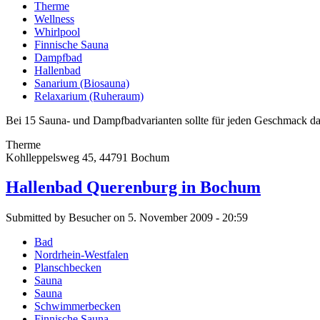
Therme
Wellness
Whirlpool
Finnische Sauna
Dampfbad
Hallenbad
Sanarium (Biosauna)
Relaxarium (Ruheraum)
Bei 15 Sauna- und Dampfbadvarianten sollte für jeden Geschmack das
Therme
Kohlleppelsweg 45, 44791 Bochum
Hallenbad Querenburg in Bochum
Submitted by Besucher on 5. November 2009 - 20:59
Bad
Nordrhein-Westfalen
Planschbecken
Sauna
Sauna
Schwimmerbecken
Finnische Sauna