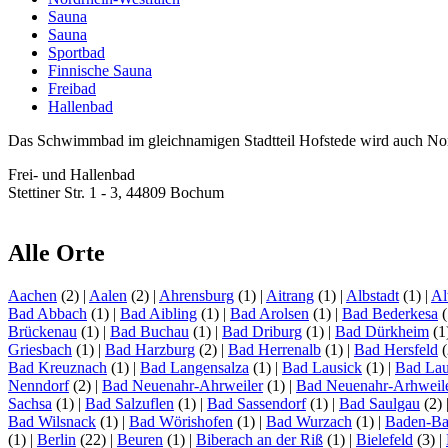
Sauna
Sauna
Sportbad
Finnische Sauna
Freibad
Hallenbad
Das Schwimmbad im gleichnamigen Stadtteil Hofstede wird auch Nor
Frei- und Hallenbad
Stettiner Str. 1 - 3, 44809 Bochum
Alle Orte
Aachen
(2)
|
Aalen
(2)
|
Ahrensburg
(1)
|
Aitrang
(1)
|
Albstadt
(1)
|
Al
Bad Abbach
(1)
|
Bad Aibling
(1)
|
Bad Arolsen
(1)
|
Bad Bederkesa
(
Brückenau
(1)
|
Bad Buchau
(1)
|
Bad Driburg
(1)
|
Bad Dürkheim
(1
Griesbach
(1)
|
Bad Harzburg
(2)
|
Bad Herrenalb
(1)
|
Bad Hersfeld
(
Bad Kreuznach
(1)
|
Bad Langensalza
(1)
|
Bad Lausick
(1)
|
Bad Lau
Nenndorf
(2)
|
Bad Neuenahr-Ahrweiler
(1)
|
Bad Neuenahr-Arhweil
Sachsa
(1)
|
Bad Salzuflen
(1)
|
Bad Sassendorf
(1)
|
Bad Saulgau
(2)
Bad Wilsnack
(1)
|
Bad Wörishofen
(1)
|
Bad Wurzach
(1)
|
Baden-B
(1)
|
Berlin
(22)
|
Beuren
(1)
|
Biberach an der Riß
(1)
|
Bielefeld
(3)
|