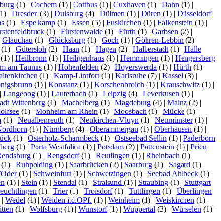
burg
(1)
|
Cochem
(1)
|
Cottbus
(1)
|
Cuxhaven
(1)
|
Dahn
(1)
|
1)
|
Dresden
(3)
|
Duisburg
(4)
|
Dülmen
(1)
|
Düren
(1)
|
Düsseldorf
ns
(1)
|
Espelkamp
(1)
|
Essen
(5)
|
Euskirchen
(1)
|
Falkenstein
(1)
|
rstenfeldbruck
(1)
|
Fürstenwalde
(1)
|
Fürth
(1)
|
Garbsen
(2)
|
|
Glauchau
(1)
|
Glücksburg
(1)
|
Goch
(1)
|
Göhren-Lebbin
(2)
|
(1)
|
Gütersloh
(2)
|
Haan
(1)
|
Hagen
(2)
|
Halberstadt
(1)
|
Halle
(1)
|
Heilbronn
(1)
|
Heiligenhaus
(1)
|
Hemmingen
(1)
|
Hengersberg
im am Taunus
(1)
|
Hohenfelden
(2)
|
Hoyerswerda
(1)
|
Hürth
(1)
|
altenkirchen
(1)
|
Kamp-Lintfort
(1)
|
Karlsruhe
(7)
|
Kassel
(3)
|
nigsbrunn
(1)
|
Konstanz
(1)
|
Korschenbroich
(1)
|
Krauschwitz
(1)
|
|
Langeoog
(1)
|
Lauterbach
(1)
|
Leipzig
(4)
|
Leverkusen
(1)
|
tadt Wittenberg
(1)
|
Machelberg
(1)
|
Magdeburg
(4)
|
Mainz
(2)
|
olfsee
(1)
|
Monheim am Rhein
(1)
|
Moosbach
(1)
|
Mücke
(1)
|
m
(1)
|
Neualbenreuth
(1)
|
Neukirchen-Vluyn
(1)
|
Neumünster
(1)
|
Nordhorn
(1)
|
Nürnberg
(4)
|
Oberammergau
(1)
|
Oberhausen
(1)
|
ück
(1)
|
Osterholz-Scharmbeck
(1)
|
Ostseebad Sellin
(1)
|
Paderborn
nberg
(1)
|
Porta Westfalica
(1)
|
Potsdam
(2)
|
Pottenstein
(1)
|
Prien
Rendsburg
(1)
|
Rengsdorf
(1)
|
Reutlingen
(1)
|
Rheinbach
(1)
|
(1)
|
Ruhpolding
(1)
|
Saarbrücken
(2)
|
Saarburg
(1)
|
Sagard
(1)
|
/Oder
(1)
|
Schweinfurt
(1)
|
Schwetzingen
(1)
|
Seebad Ahlbeck
(1)
|
en
(1)
|
Stein
(1)
|
Stendal
(1)
|
Stralsund
(1)
|
Straubing
(1)
|
Stuttgart
reuchtlingen
(1)
|
Trier
(1)
|
Troisdorf
(1)
|
Tuttlingen
(1)
|
Überlingen
)
|
Wedel
(1)
|
Weiden i.d.OPf.
(1)
|
Weinheim
(1)
|
Weiskirchen
(1)
|
tten
(1)
|
Wolfsburg
(1)
|
Wunstorf
(1)
|
Wuppertal
(3)
|
Würselen
(1)
|