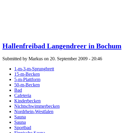
Hallenfreibad Langendreer in Bochum
Submitted by Markus on 20. September 2009 - 20:46
1-m-3-m-Sprungbrett
15-m-Becken
5-m-Plattform
50-m-Becken
Bad
Cafeteria
Kinderbecken
Nichtschwimmerbecken
Nordrhein-Westfalen
Sauna
Sauna
Sportbad
Finnische Sauna