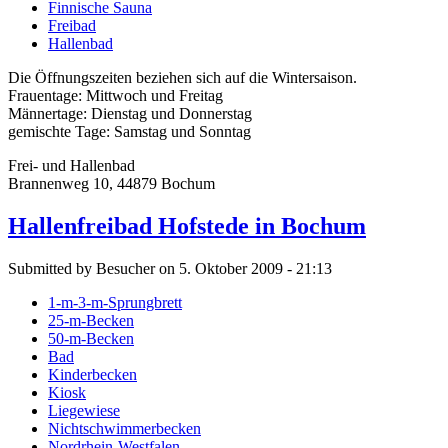
Finnische Sauna
Freibad
Hallenbad
Die Öffnungszeiten beziehen sich auf die Wintersaison.
Frauentage: Mittwoch und Freitag
Männertage: Dienstag und Donnerstag
gemischte Tage: Samstag und Sonntag
Frei- und Hallenbad
Brannenweg 10, 44879 Bochum
Hallenfreibad Hofstede in Bochum
Submitted by Besucher on 5. Oktober 2009 - 21:13
1-m-3-m-Sprungbrett
25-m-Becken
50-m-Becken
Bad
Kinderbecken
Kiosk
Liegewiese
Nichtschwimmerbecken
Nordrhein-Westfalen