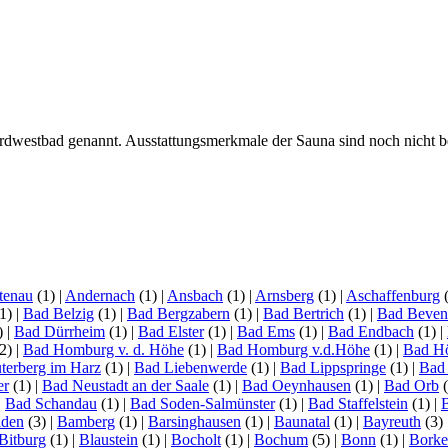
dwestbad genannt. Ausstattungsmerkmale der Sauna sind noch nicht b
tenau
(1)
|
Andernach
(1)
|
Ansbach
(1)
|
Arnsberg
(1)
|
Aschaffenburg
1)
|
Bad Belzig
(1)
|
Bad Bergzabern
(1)
|
Bad Bertrich
(1)
|
Bad Beven
)
|
Bad Dürrheim
(1)
|
Bad Elster
(1)
|
Bad Ems
(1)
|
Bad Endbach
(1)
|
2)
|
Bad Homburg v. d. Höhe
(1)
|
Bad Homburg v.d.Höhe
(1)
|
Bad H
terberg im Harz
(1)
|
Bad Liebenwerde
(1)
|
Bad Lippspringe
(1)
|
Bad
er
(1)
|
Bad Neustadt an der Saale
(1)
|
Bad Oeynhausen
(1)
|
Bad Orb
(
|
Bad Schandau
(1)
|
Bad Soden-Salmünster
(1)
|
Bad Staffelstein
(1)
|
aden
(3)
|
Bamberg
(1)
|
Barsinghausen
(1)
|
Baunatal
(1)
|
Bayreuth
(3)
Bitburg
(1)
|
Blaustein
(1)
|
Bocholt
(1)
|
Bochum
(5)
|
Bonn
(1)
|
Bork