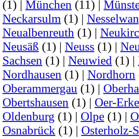
(1)
|
München
(11)
|
Münste
Neckarsulm
(1)
|
Nesselwa
Neualbenreuth
(1)
|
Neukir
Neusäß
(1)
|
Neuss
(1)
|
Neu
Sachsen
(1)
|
Neuwied
(1)
|
Nordhausen
(1)
|
Nordhorn
Oberammergau
(1)
|
Oberha
Obertshausen
(1)
|
Oer-Erk
Oldenburg
(1)
|
Olpe
(1)
|
O
Osnabrück
(1)
|
Osterholz-