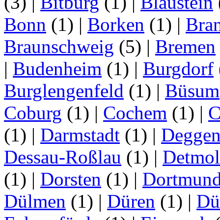
(3)
|
Bitburg
(1)
|
Blaustein
Bonn
(1)
|
Borken
(1)
|
Bran
Braunschweig
(5)
|
Bremen
|
Budenheim
(1)
|
Burgdorf
Burglengenfeld
(1)
|
Büsum
Coburg
(1)
|
Cochem
(1)
|
C
(1)
|
Darmstadt
(1)
|
Deggen
Dessau-Roßlau
(1)
|
Detmo
(1)
|
Dorsten
(1)
|
Dortmun
Dülmen
(1)
|
Düren
(1)
|
Dü