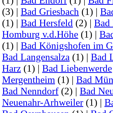
(1)
|
Bad Endorf
(1)
|
Bad F
(3)
|
Bad Griesbach
(1)
|
Ba
(1)
|
Bad Hersfeld
(2)
|
Bad 
Homburg v.d.Höhe
(1)
|
Ba
(1)
|
Bad Königshofen im G
Bad Langensalza
(1)
|
Bad 
Harz
(1)
|
Bad Liebenwerde
Mergentheim
(1)
|
Bad Müns
Bad Nenndorf
(2)
|
Bad Neu
Neuenahr-Arhweiler
(1)
|
Ba