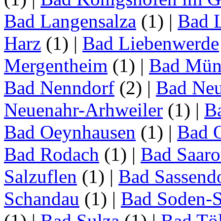
Bad Langensalza
(1)
|
Bad 
Harz
(1)
|
Bad Liebenwerde
Mergentheim
(1)
|
Bad Müns
Bad Nenndorf
(2)
|
Bad Neu
Neuenahr-Arhweiler
(1)
|
Ba
Bad Oeynhausen
(1)
|
Bad 
Bad Rodach
(1)
|
Bad Saar
Salzuflen
(1)
|
Bad Sassend
Schandau
(1)
|
Bad Soden-S
(1)
|
Bad Sulza
(1)
|
Bad Tö