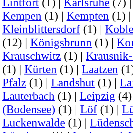
Lintfort
(1)
|
Karlsruhe
(7)
Kempen
(1)
|
Kempten
(1)
Kleinblittersdorf
(1)
|
Kobl
(12)
|
Königsbrunn
(1)
|
Ko
Krauschwitz
(1)
|
Krausnik
(1)
|
Kürten
(1)
|
Laatzen
(1
Pfalz
(1)
|
Landshut
(1)
|
La
Lauterbach
(1)
|
Leipzig
(4
(Bodensee)
(1)
|
Löf
(1)
|
L
Luckenwalde
(1)
|
Lüdensc