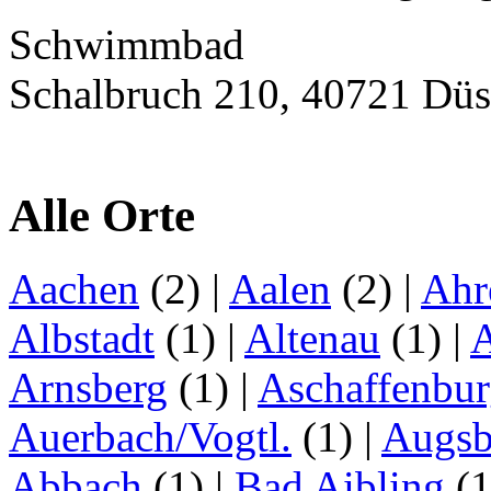
Schwimmbad
Schalbruch 210, 40721 Düs
Alle Orte
Aachen
(2)
|
Aalen
(2)
|
Ahr
Albstadt
(1)
|
Altenau
(1)
|
Arnsberg
(1)
|
Aschaffenbu
Auerbach/Vogtl.
(1)
|
Augsb
Abbach
(1)
|
Bad Aibling
(