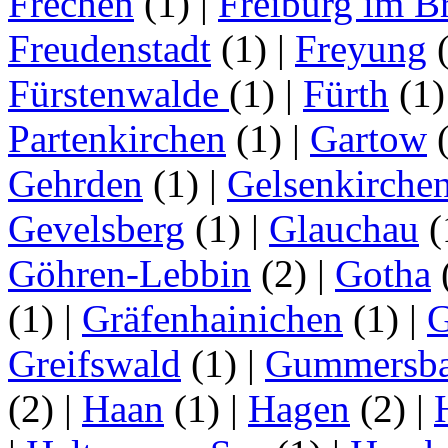
Frechen
(1)
|
Freiburg im B
Freudenstadt
(1)
|
Freyung
Fürstenwalde
(1)
|
Fürth
(1
Partenkirchen
(1)
|
Gartow
Gehrden
(1)
|
Gelsenkirche
Gevelsberg
(1)
|
Glauchau
(
Göhren-Lebbin
(2)
|
Gotha
(1)
|
Gräfenhainichen
(1)
|
G
Greifswald
(1)
|
Gummersb
(2)
|
Haan
(1)
|
Hagen
(2)
|