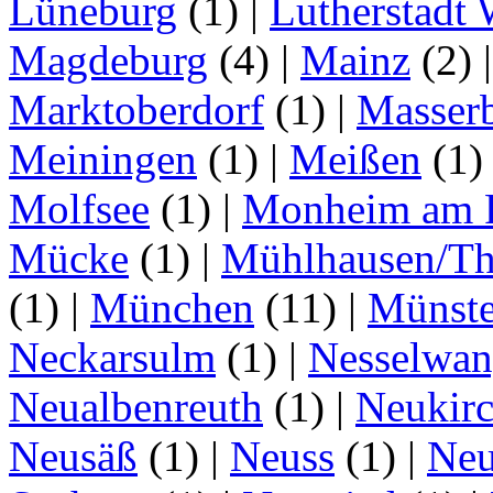
Lüneburg
(1)
|
Lutherstadt 
Magdeburg
(4)
|
Mainz
(2)
Marktoberdorf
(1)
|
Masser
Meiningen
(1)
|
Meißen
(1
Molfsee
(1)
|
Monheim am 
Mücke
(1)
|
Mühlhausen/Th
(1)
|
München
(11)
|
Münste
Neckarsulm
(1)
|
Nesselwa
Neualbenreuth
(1)
|
Neukir
Neusäß
(1)
|
Neuss
(1)
|
Neu