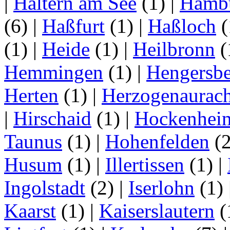
|
Haltern am See
(1)
|
Hamb
(6)
|
Haßfurt
(1)
|
Haßloch
(
(1)
|
Heide
(1)
|
Heilbronn
(
Hemmingen
(1)
|
Hengersbe
Herten
(1)
|
Herzogenaurac
|
Hirschaid
(1)
|
Hockenhei
Taunus
(1)
|
Hohenfelden
(
Husum
(1)
|
Illertissen
(1)
|
Ingolstadt
(2)
|
Iserlohn
(1)
Kaarst
(1)
|
Kaiserslautern
(