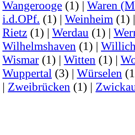
Wangerooge
(1)
|
Waren (Mü
i.d.OPf.
(1)
|
Weinheim
(1)
Rietz
(1)
|
Werdau
(1)
|
Wer
Wilhelmshaven
(1)
|
Willic
Wismar
(1)
|
Witten
(1)
|
Wo
Wuppertal
(3)
|
Würselen
(
|
Zweibrücken
(1)
|
Zwicka