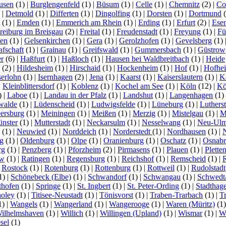
usen
(1)
|
Burglengenfeld
(1)
|
Büsum
(1)
|
Celle
(1)
|
Chemnitz
(2)
|
Co
)
|
Detmold
(1)
|
Differten
(1)
|
Dingolfing
(1)
|
Dorsten
(1)
|
Dortmund
(
(1)
|
Emden
(1)
|
Emmerich am Rhein
(1)
|
Erding
(1)
|
Erfurt
(2)
|
Ese
reiburg im Breisgau
(2)
|
Freital
(1)
|
Freudenstadt
(1)
|
Freyung
(1)
|
Fü
en
(1)
|
Gelsenkirchen
(1)
|
Gera
(1)
|
Gerolzhofen
(1)
|
Gevelsberg
(1)
afschaft
(1)
|
Grainau
(1)
|
Greifswald
(1)
|
Gummersbach
(1)
|
Güstrow
r
(6)
|
Haßfurt
(1)
|
Haßloch
(1)
|
Hausen bei Waldbreitbach
(1)
|
Heide
(2)
|
Hildesheim
(1)
|
Hirschaid
(1)
|
Hockenheim
(1)
|
Hof
(1)
|
Hofhe
serlohn
(1)
|
Isernhagen
(2)
|
Jena
(1)
|
Kaarst
(1)
|
Kaiserslautern
(1)
|
K
|
Kleinblittersdorf
(1)
|
Koblenz
(1)
|
Kochel am See
(1)
|
Köln
(12)
|
Kö
)
|
Laboe
(1)
|
Landau in der Pfalz
(1)
|
Landshut
(1)
|
Langenhagen
(1)
walde
(1)
|
Lüdenscheid
(1)
|
Ludwigsfelde
(1)
|
Lüneburg
(1)
|
Luthers
ersburg
(1)
|
Meiningen
(1)
|
Meißen
(1)
|
Merzig
(1)
|
Mistelgau
(1)
|
M
nster
(1)
|
Mutterstadt
(1)
|
Neckarsulm
(1)
|
Nesselwang
(1)
|
Neu-Ul
(1)
|
Neuwied
(1)
|
Norddeich
(1)
|
Norderstedt
(1)
|
Nordhausen
(1)
|
g
(1)
|
Oldenburg
(1)
|
Olpe
(1)
|
Oranienburg
(1)
|
Oschatz
(1)
|
Osnabr
rg
(1)
|
Penzberg
(1)
|
Pforzheim
(2)
|
Pirmasens
(1)
|
Plauen
(1)
|
Plette
ow
(1)
|
Ratingen
(1)
|
Regensburg
(1)
|
Reichshof
(1)
|
Remscheid
(1)
|
|
Rostock
(1)
|
Rotenburg
(1)
|
Rottenburg
(1)
|
Rottweil
(1)
|
Rudolstadt
1)
|
Schönebeck (Elbe)
(1)
|
Schwandorf
(1)
|
Schwangau
(1)
|
Schwedt
thofen
(1)
|
Springe
(1)
|
St. Ingbert
(1)
|
St. Peter-Ording
(1)
|
Stadthag
oley
(1)
|
Titisee-Neustadt
(1)
|
Tönisvorst
(1)
|
Traben-Trarbach
(1)
|
T
1)
|
Wangels
(1)
|
Wangerland
(1)
|
Wangerooge
(1)
|
Waren (Müritz)
(1
ilhelmshaven
(1)
|
Willich
(1)
|
Willingen (Upland)
(1)
|
Wismar
(1)
|
Wi
sel
(1)