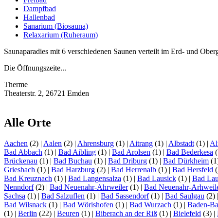
Dampfbad
Hallenbad
Sanarium (Biosauna)
Relaxarium (Ruheraum)
Saunaparadies mit 6 verschiedenen Saunen verteilt im Erd- und Ober
Die Öffnungszeite...
Therme
Theaterstr. 2, 26721 Emden
Alle Orte
Aachen
(2)
|
Aalen
(2)
|
Ahrensburg
(1)
|
Aitrang
(1)
|
Albstadt
(1)
|
Al
Bad Abbach
(1)
|
Bad Aibling
(1)
|
Bad Arolsen
(1)
|
Bad Bederkesa
(
Brückenau
(1)
|
Bad Buchau
(1)
|
Bad Driburg
(1)
|
Bad Dürkheim
(1
Griesbach
(1)
|
Bad Harzburg
(2)
|
Bad Herrenalb
(1)
|
Bad Hersfeld
(
Bad Kreuznach
(1)
|
Bad Langensalza
(1)
|
Bad Lausick
(1)
|
Bad Lau
Nenndorf
(2)
|
Bad Neuenahr-Ahrweiler
(1)
|
Bad Neuenahr-Arhweil
Sachsa
(1)
|
Bad Salzuflen
(1)
|
Bad Sassendorf
(1)
|
Bad Saulgau
(2)
Bad Wilsnack
(1)
|
Bad Wörishofen
(1)
|
Bad Wurzach
(1)
|
Baden-B
(1)
|
Berlin
(22)
|
Beuren
(1)
|
Biberach an der Riß
(1)
|
Bielefeld
(3)
|