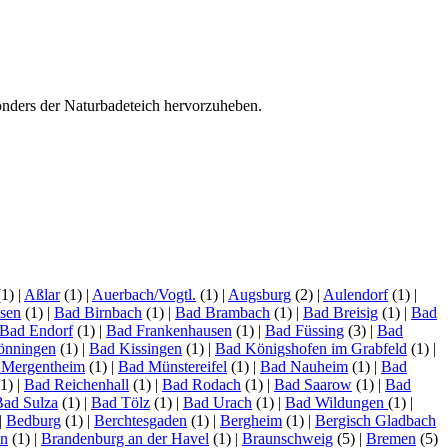
onders der Naturbadeteich hervorzuheben.
(1)
|
Aßlar
(1)
|
Auerbach/Vogtl.
(1)
|
Augsburg
(2)
|
Aulendorf
(1)
|
sen
(1)
|
Bad Birnbach
(1)
|
Bad Brambach
(1)
|
Bad Breisig
(1)
|
Bad
Bad Endorf
(1)
|
Bad Frankenhausen
(1)
|
Bad Füssing
(3)
|
Bad
önningen
(1)
|
Bad Kissingen
(1)
|
Bad Königshofen im Grabfeld
(1)
|
 Mergentheim
(1)
|
Bad Münstereifel
(1)
|
Bad Nauheim
(1)
|
Bad
1)
|
Bad Reichenhall
(1)
|
Bad Rodach
(1)
|
Bad Saarow
(1)
|
Bad
Bad Sulza
(1)
|
Bad Tölz
(1)
|
Bad Urach
(1)
|
Bad Wildungen
(1)
|
|
Bedburg
(1)
|
Berchtesgaden
(1)
|
Bergheim
(1)
|
Bergisch Gladbach
en
(1)
|
Brandenburg an der Havel
(1)
|
Braunschweig
(5)
|
Bremen
(5)