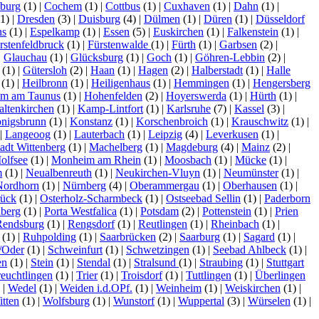
burg
(1)
|
Cochem
(1)
|
Cottbus
(1)
|
Cuxhaven
(1)
|
Dahn
(1)
|
1)
|
Dresden
(3)
|
Duisburg
(4)
|
Dülmen
(1)
|
Düren
(1)
|
Düsseldorf
ns
(1)
|
Espelkamp
(1)
|
Essen
(5)
|
Euskirchen
(1)
|
Falkenstein
(1)
|
rstenfeldbruck
(1)
|
Fürstenwalde
(1)
|
Fürth
(1)
|
Garbsen
(2)
|
|
Glauchau
(1)
|
Glücksburg
(1)
|
Goch
(1)
|
Göhren-Lebbin
(2)
|
(1)
|
Gütersloh
(2)
|
Haan
(1)
|
Hagen
(2)
|
Halberstadt
(1)
|
Halle
(1)
|
Heilbronn
(1)
|
Heiligenhaus
(1)
|
Hemmingen
(1)
|
Hengersberg
im am Taunus
(1)
|
Hohenfelden
(2)
|
Hoyerswerda
(1)
|
Hürth
(1)
|
altenkirchen
(1)
|
Kamp-Lintfort
(1)
|
Karlsruhe
(7)
|
Kassel
(3)
|
nigsbrunn
(1)
|
Konstanz
(1)
|
Korschenbroich
(1)
|
Krauschwitz
(1)
|
|
Langeoog
(1)
|
Lauterbach
(1)
|
Leipzig
(4)
|
Leverkusen
(1)
|
tadt Wittenberg
(1)
|
Machelberg
(1)
|
Magdeburg
(4)
|
Mainz
(2)
|
olfsee
(1)
|
Monheim am Rhein
(1)
|
Moosbach
(1)
|
Mücke
(1)
|
m
(1)
|
Neualbenreuth
(1)
|
Neukirchen-Vluyn
(1)
|
Neumünster
(1)
|
Nordhorn
(1)
|
Nürnberg
(4)
|
Oberammergau
(1)
|
Oberhausen
(1)
|
ück
(1)
|
Osterholz-Scharmbeck
(1)
|
Ostseebad Sellin
(1)
|
Paderborn
nberg
(1)
|
Porta Westfalica
(1)
|
Potsdam
(2)
|
Pottenstein
(1)
|
Prien
Rendsburg
(1)
|
Rengsdorf
(1)
|
Reutlingen
(1)
|
Rheinbach
(1)
|
(1)
|
Ruhpolding
(1)
|
Saarbrücken
(2)
|
Saarburg
(1)
|
Sagard
(1)
|
/Oder
(1)
|
Schweinfurt
(1)
|
Schwetzingen
(1)
|
Seebad Ahlbeck
(1)
|
en
(1)
|
Stein
(1)
|
Stendal
(1)
|
Stralsund
(1)
|
Straubing
(1)
|
Stuttgart
reuchtlingen
(1)
|
Trier
(1)
|
Troisdorf
(1)
|
Tuttlingen
(1)
|
Überlingen
)
|
Wedel
(1)
|
Weiden i.d.OPf.
(1)
|
Weinheim
(1)
|
Weiskirchen
(1)
|
tten
(1)
|
Wolfsburg
(1)
|
Wunstorf
(1)
|
Wuppertal
(3)
|
Würselen
(1)
|