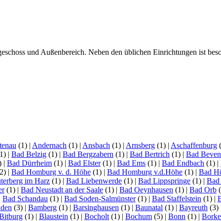
geschoss und Außenbereich. Neben den üblichen Einrichtungen ist bes
tenau
(1)
|
Andernach
(1)
|
Ansbach
(1)
|
Arnsberg
(1)
|
Aschaffenburg
1)
|
Bad Belzig
(1)
|
Bad Bergzabern
(1)
|
Bad Bertrich
(1)
|
Bad Beven
)
|
Bad Dürrheim
(1)
|
Bad Elster
(1)
|
Bad Ems
(1)
|
Bad Endbach
(1)
|
2)
|
Bad Homburg v. d. Höhe
(1)
|
Bad Homburg v.d.Höhe
(1)
|
Bad H
terberg im Harz
(1)
|
Bad Liebenwerde
(1)
|
Bad Lippspringe
(1)
|
Bad
er
(1)
|
Bad Neustadt an der Saale
(1)
|
Bad Oeynhausen
(1)
|
Bad Orb
(
|
Bad Schandau
(1)
|
Bad Soden-Salmünster
(1)
|
Bad Staffelstein
(1)
|
aden
(3)
|
Bamberg
(1)
|
Barsinghausen
(1)
|
Baunatal
(1)
|
Bayreuth
(3)
Bitburg
(1)
|
Blaustein
(1)
|
Bocholt
(1)
|
Bochum
(5)
|
Bonn
(1)
|
Bork