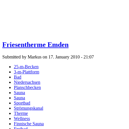
Friesentherme Emden
Submitted by Markus on 17. January 2010 - 21:07
25-m-Becken
3-m-Plattform
Bad
Niedersachsen
Planschbecken
Sauna
Sauna
Sportbad
Strömungskanal
Therme
Wellness
Finnische Sauna
Freibad