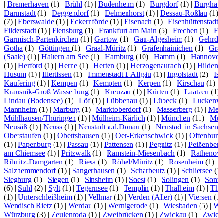
|
Bremerhaven
(1)
|
Brühl
(1)
|
Budenheim
(1)
|
Burgdorf
(1)
|
Burgha
Darmstadt
(1)
|
Deggendorf
(1)
|
Delmenhorst
(1)
|
Dessau-Roßlau
(1
(7)
|
Eberswalde
(1)
|
Eckernförde
(1)
|
Eisenach
(1)
|
Eisenhüttenstadt
Filderstadt
(1)
|
Flensburg
(1)
|
Frankfurt am Main
(5)
|
Frechen
(1)
|
F
Garmisch-Partenkirchen
(1)
|
Gartow
(1)
|
Gau-Algesheim
(1)
|
Gehrd
Gotha
(1)
|
Göttingen
(1)
|
Graal-Müritz
(1)
|
Gräfenhainichen
(1)
|
Gr
(Saale)
(1)
|
Haltern am See
(1)
|
Hamburg
(10)
|
Hamm
(1)
|
Hannove
(1)
|
Herford
(1)
|
Herne
(1)
|
Herten
(1)
|
Herzogenaurach
(1)
|
Hilden
Husum
(1)
|
Illertissen
(1)
|
Immenstadt i. Allgäu
(1)
|
Ingolstadt
(2)
|
I
Kaufering
(1)
|
Kempen
(1)
|
Kempten
(1)
|
Kerpen
(1)
|
Kirschau
(1)
Krausnik-Groß Wasserburg
(1)
|
Kreuzau
(1)
|
Kürten
(1)
|
Laatzen
(1
Lindau (Bodensee)
(1)
|
Löf
(1)
|
Lübbenau
(1)
|
Lübeck
(1)
|
Lucken
Mannheim
(1)
|
Marburg
(1)
|
Marktoberdorf
(1)
|
Masserberg
(1)
|
Me
Mühlhausen/Thüringen
(1)
|
Mülheim-Kärlich
(1)
|
München
(11)
|
Mü
Neusäß
(1)
|
Neuss
(1)
|
Neustadt a.d.Donau
(1)
|
Neustadt in Sachsen
Oberstaufen
(1)
|
Obertshausen
(1)
|
Oer-Erkenschwick
(1)
|
Offenbur
(1)
|
Papenburg
(1)
|
Passau
(1)
|
Pattensen
(1)
|
Pegnitz
(1)
|
Peißenbe
am Chiemsee
(1)
|
Pritzwalk
(1)
|
Ramstein-Miesenbach
(1)
|
Rathen
Ribnitz-Damgarten
(1)
|
Riesa
(1)
|
Röbel/Müritz
(1)
|
Rosenheim
(1)
Salzhemmendorf
(1)
|
Sangerhausen
(1)
|
Scharbeutz
(1)
|
Schliersee
(
Siegburg
(1)
|
Siegen
(1)
|
Sinsheim
(1)
|
Soest
(1)
|
Solingen
(1)
|
Son
(6)
|
Suhl
(2)
|
Sylt
(1)
|
Tegernsee
(1)
|
Templin
(1)
|
Thalheim
(1)
|
Th
(1)
|
Unterschleißheim
(1)
|
Vellmar
(1)
|
Verden (Aller)
(1)
|
Viersen
(
Wendisch Rietz
(1)
|
Werdau
(1)
|
Wernigerode
(1)
|
Wiesbaden
(5)
|
W
Würzburg
(3)
|
Zeulenroda
(1)
|
Zweibrücken
(1)
|
Zwickau
(1)
|
Zwie