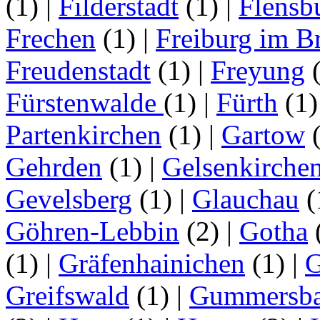
(1)
|
Filderstadt
(1)
|
Flensb
Frechen
(1)
|
Freiburg im B
Freudenstadt
(1)
|
Freyung
Fürstenwalde
(1)
|
Fürth
(1
Partenkirchen
(1)
|
Gartow
Gehrden
(1)
|
Gelsenkirche
Gevelsberg
(1)
|
Glauchau
(
Göhren-Lebbin
(2)
|
Gotha
(1)
|
Gräfenhainichen
(1)
|
G
Greifswald
(1)
|
Gummersb