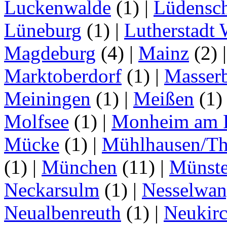
Luckenwalde
(1)
|
Lüdensc
Lüneburg
(1)
|
Lutherstadt 
Magdeburg
(4)
|
Mainz
(2)
Marktoberdorf
(1)
|
Masser
Meiningen
(1)
|
Meißen
(1
Molfsee
(1)
|
Monheim am 
Mücke
(1)
|
Mühlhausen/Th
(1)
|
München
(11)
|
Münste
Neckarsulm
(1)
|
Nesselwa
Neualbenreuth
(1)
|
Neukir