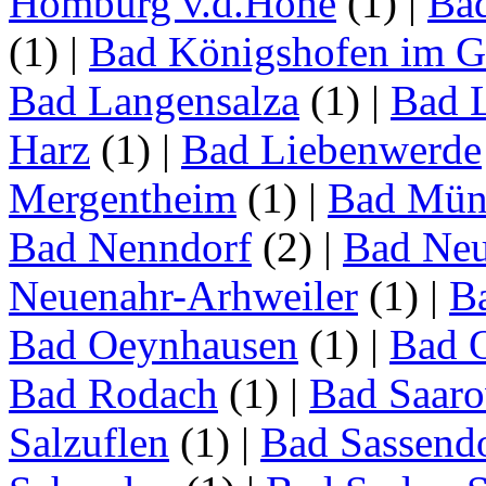
Homburg v.d.Höhe
(1)
|
Ba
(1)
|
Bad Königshofen im G
Bad Langensalza
(1)
|
Bad 
Harz
(1)
|
Bad Liebenwerde
Mergentheim
(1)
|
Bad Müns
Bad Nenndorf
(2)
|
Bad Neu
Neuenahr-Arhweiler
(1)
|
Ba
Bad Oeynhausen
(1)
|
Bad 
Bad Rodach
(1)
|
Bad Saar
Salzuflen
(1)
|
Bad Sassend