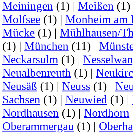
Meiningen
(1)
|
Meißen
(1
Molfsee
(1)
|
Monheim am 
Mücke
(1)
|
Mühlhausen/Th
(1)
|
München
(11)
|
Münste
Neckarsulm
(1)
|
Nesselwa
Neualbenreuth
(1)
|
Neukir
Neusäß
(1)
|
Neuss
(1)
|
Neu
Sachsen
(1)
|
Neuwied
(1)
|
Nordhausen
(1)
|
Nordhorn
Oberammergau
(1)
|
Oberha