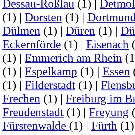
Dessau-Roßlau
(1)
|
Detmo
(1)
|
Dorsten
(1)
|
Dortmun
Dülmen
(1)
|
Düren
(1)
|
Dü
Eckernförde
(1)
|
Eisenach
(1)
|
Emmerich am Rhein
(
(1)
|
Espelkamp
(1)
|
Essen
(1)
|
Filderstadt
(1)
|
Flensb
Frechen
(1)
|
Freiburg im B
Freudenstadt
(1)
|
Freyung
Fürstenwalde
(1)
|
Fürth
(1