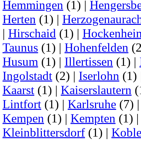
Hemmingen
(1)
|
Hengersbe
Herten
(1)
|
Herzogenaurac
|
Hirschaid
(1)
|
Hockenhei
Taunus
(1)
|
Hohenfelden
(
Husum
(1)
|
Illertissen
(1)
|
Ingolstadt
(2)
|
Iserlohn
(1)
Kaarst
(1)
|
Kaiserslautern
(
Lintfort
(1)
|
Karlsruhe
(7)
Kempen
(1)
|
Kempten
(1)
Kleinblittersdorf
(1)
|
Kobl